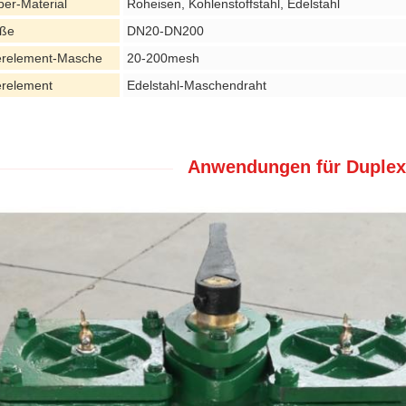
per-Material
Roheisen, Kohlenstoffstahl, Edelstahl
ße
DN20-DN200
terelement-Masche
20-200mesh
terelement
Edelstahl-Maschendraht
Anwendungen für Duplexö