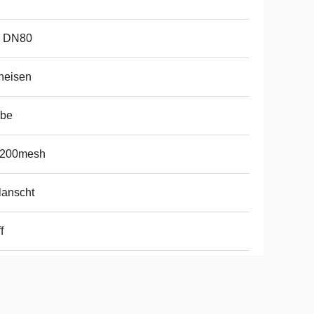
- DN80
heisen
rbe
-200mesh
lanscht
f