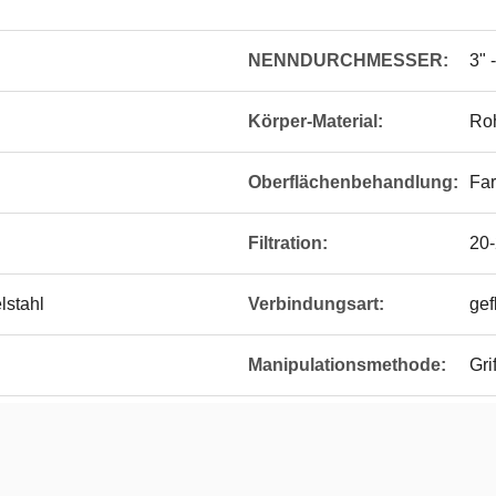
NENNDURCHMESSER:
3" 
Körper-Material:
Ro
Oberflächenbehandlung:
Fa
Filtration:
20
lstahl
Verbindungsart:
gef
Manipulationsmethode:
Grif