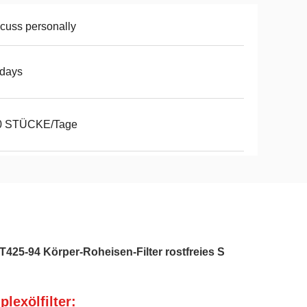
cuss personally
2days
0 STÜCKE/Tage
425-94 Körper-Roheisen-Filter rostfreies S
lexölfilter: