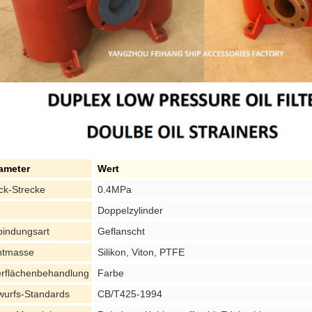
ameter
Wert
ck-Strecke
0.4MPa
Doppelzylinder
bindungsart
Geflanscht
htmasse
Silikon, Viton, PTFE
rflächenbehandlung
Farbe
wurfs-Standards
CB/T425-1994