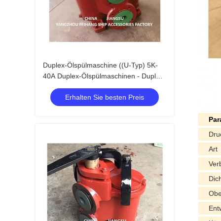
Duplex-Ölspülmaschine ((U-Typ) 5K-
40A Duplex-Ölspülmaschinen - Duplex-
Korbölspülmaschinen
Erhalten Sie besten Preis
Par
Dru
Art
Ver
Dic
Obe
Ent