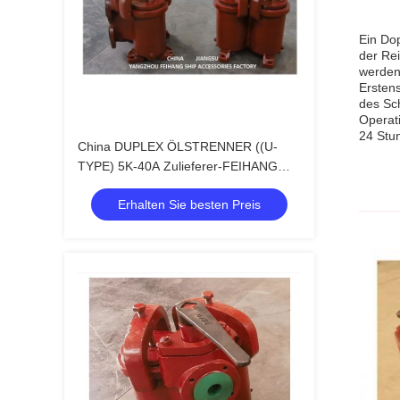
Ein Dop
der Rei
werden
Ersten
des Sch
Operati
24 Stu
China DUPLEX ÖLSTRENNER ((U-
TYPE) 5K-40A Zulieferer-FEIHANG
MARINE
Erhalten Sie besten Preis