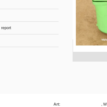
l report
Art:
, W