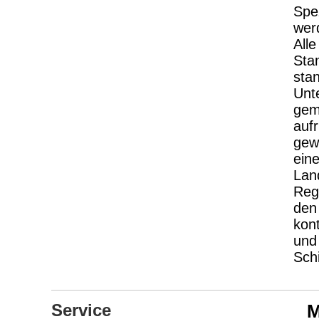
Spe
wer
All
Sta
sta
Unt
gem
auf
gewo
ein
Lan
Reg
den
kon
und
Sch
Service
M