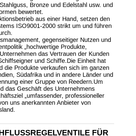
 Stahlguss, Bronze und Edelstahl usw. und
formen bewertet.
tionsbetrieb aus einer Hand, setzen den
stems ISO9001-2000 strikt um und führen
urch.
ätsmanagement, gegenseitiger Nutzen und
tpolitik „hochwertige Produkte,
as Unternehmen das Vertrauen der Kunden
chiffseigner und Schiffe.Die Einheit hat
nd die Produkte verkaufen sich im ganzen
ndien, Südafrika und in andere Länder und
rkennung einer Gruppe von Reedern.Um
nd das Geschäft des Unternehmens
äftsziel „umfassender, professioneller
 von uns anerkannten Anbieter von
sland.
HFLUSSREGELVENTILE FÜR