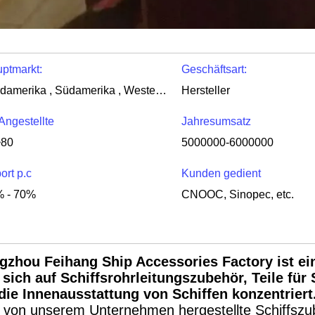
ptmarkt:
Geschäftsart:
Nordamerika , Südamerika , Westeuropa , Osteuropa , Ostasien , Naher , Naher Osten , Afrika , Ozeanien , Weltweit
Hersteller
 Angestellte
Jahresumsatz
~80
5000000-6000000
ort p.c
Kunden gedient
 - 70%
CNOOC, Sinopec, etc.
gzhou Feihang Ship Accessories Factory ist ei
 sich auf Schiffsrohrleitungszubehör, Teile für
 die Innenausstattung von Schiffen konzentriert
 von unserem Unternehmen hergestellte Schiffszub