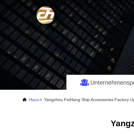
Unternehmenspro
Haus
>
Yangzhou FeiHang Ship Accessories Factory U
Yangz