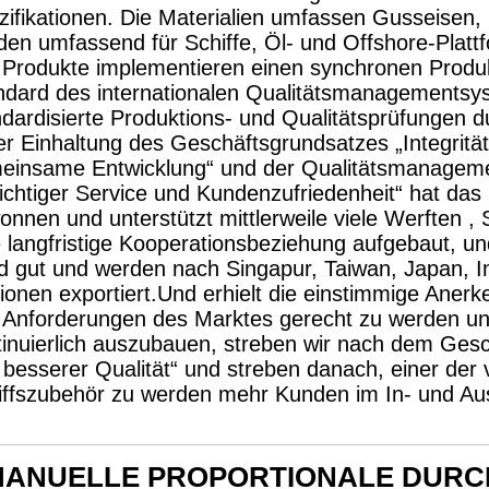
zifikationen. Die Materialien umfassen Gusseisen,
den umfassend für Schiffe, Öl- und Offshore-Platt
e Produkte implementieren einen synchronen Produk
ndard des internationalen Qualitätsmanagementsy
ndardisierte Produktions- und Qualitätsprüfungen d
er Einhaltung des Geschäftsgrundsatzes „Integrit
einsame Entwicklung“ und der Qualitätsmanagemen
richtiger Service und Kundenzufriedenheit“ hat d
nnen und unterstützt mittlerweile viele Werften , S
e langfristige Kooperationsbeziehung aufgebaut, u
d gut und werden nach Singapur, Taiwan, Japan, I
ionen exportiert.Und erhielt die einstimmige Ane
 Anforderungen des Marktes gerecht zu werden u
tinuierlich auszubauen, streben wir nach dem Gesch
 besserer Qualität“ und streben danach, einer der
iffszubehör zu werden mehr Kunden im In- und Au
ANUELLE PROPORTIONALE DURC