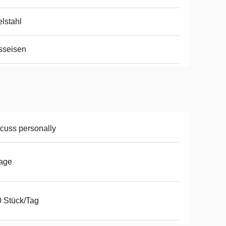
lstahl
sseisen
cuss personally
age
 Stück/Tag