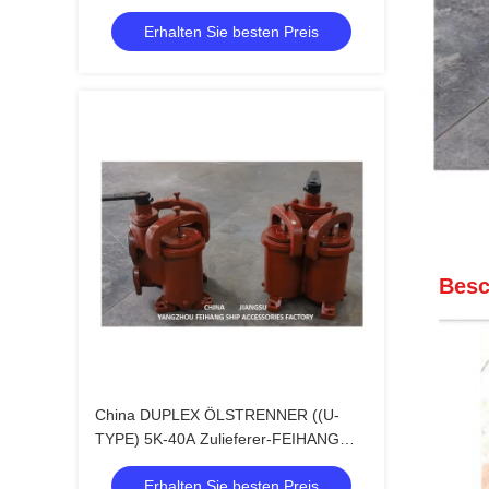
(U-TYPE)
Erhalten Sie besten Preis
Besc
China DUPLEX ÖLSTRENNER ((U-
TYPE) 5K-40A Zulieferer-FEIHANG
MARINE
Erhalten Sie besten Preis