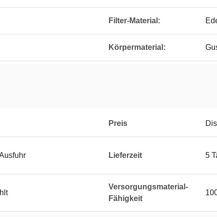
Filter-Material:
Ede
Körpermaterial:
Gu
Preis
Dis
 Ausfuhr
Lieferzeit
5 T
Versorgungsmaterial-
hlt
100
Fähigkeit