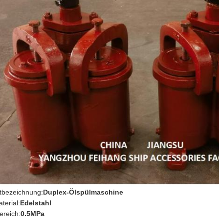
tbezeichnung:
Duplex-Ölspülmaschine
aterial:
Edelstahl
ereich:
0.5MPa