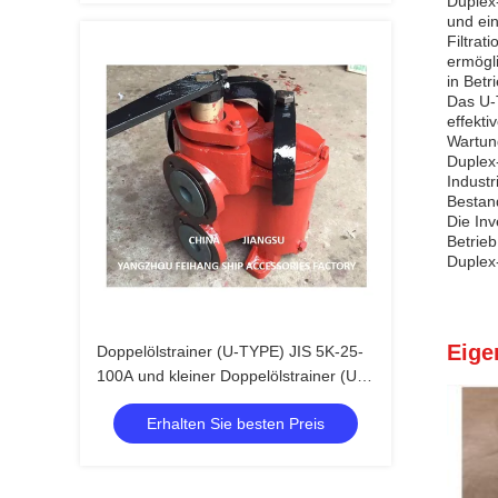
Duplex-
und ein
Filtra
ermögl
in Betri
Das U-T
effekti
Wartun
Duplex-
Industr
Bestand
Die Inv
Betrieb
Duplex-
Eige
Doppelölstrainer (U-TYPE) JIS 5K-25-
100A und kleiner Doppelölstrainer (U-
TYPE)
Erhalten Sie besten Preis