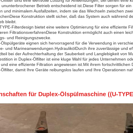
Ölfilter sind eine wertvolle Lösung für Anwendungen, bei denen eine konti
 ununterbrochener Betrieb entscheidend ist.Diese Filter sorgen für ei
tion und minimalem Ausfallzeiten, indem sie das Wechseln zwischen z
ichenDiese Konstruktion stellt sicher, daß das System auch während d
eb bleibt.
YPE-Filterdesign bietet eine weitere Optimierung für eine effiziente Fi
veren FiltrationsverfahrenDiese Konstruktion ermöglicht auch einen lei
gs- und Reinigungszwecke.
Ölspülgeräte eignen sich hervorragend für die Verwendung in verschie
ie- und Marineanwendungen.HydraulikölDurch ihre zuverlässige und effiz
teil bei der Aufrechterhaltung der Sauberkeit und Langlebigkeit von 
estition in Duplex-Ölfilter ist eine kluge Wahl für jedes Unternehmen 
 und eine effiziente Filtration angewiesen ist.Mit ihrem fortschrittlic
Ölfilter, damit Ihre Geräte reibungslos laufen und Ihre Operationen nah
nschaften für Duplex-Ölspülmaschine ((U-TYPE