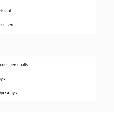
lstahl
sseisen
cuss personally
ays
0pcs/days