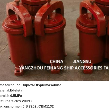
tbezeichnung:
Duplex-Ölspülmaschine
aterial:
Edelstahl
ereich:
0.5MPa
aturbereich:
≤ 200°C
uktionsnormen:
JIS 7202 /CBM1132