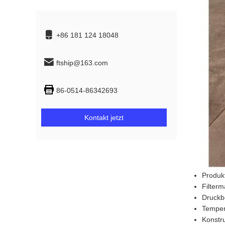
+86 181 124 18048
ftship@163.com
86-0514-86342693
Kontakt jetzt
Produk
Filterm
Druckb
Temper
Konstr