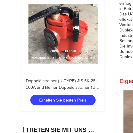
ermögl
in Betri
Das U-T
effekti
Wartun
Duplex-
Industr
Bestand
Die Inv
Betrieb
Duplex-
Eige
Doppelölstrainer (U-TYPE) JIS 5K-25-
100A und kleiner Doppelölstrainer (U-
TYPE)
Erhalten Sie besten Preis
TRETEN SIE MIT UNS IN VERBINDUNG