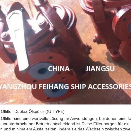
Ölfilter-Duplex-Ölspüler ((U-TYPE)
Ölfilter sind eine wertvolle Lösung für Anwendungen, bei denen eine konti
 ununterbrochener Betrieb entscheidend ist.Diese Filter sorgen für ei
tion und minimalem Ausfallzeiten, indem sie das Wechseln zwischen z