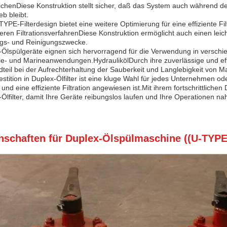
ichenDiese Konstruktion stellt sicher, daß das System auch während d
eb bleibt.
YPE-Filterdesign bietet eine weitere Optimierung für eine effiziente Fi
veren FiltrationsverfahrenDiese Konstruktion ermöglicht auch einen lei
gs- und Reinigungszwecke.
Ölspülgeräte eignen sich hervorragend für die Verwendung in verschie
ie- und Marineanwendungen.HydraulikölDurch ihre zuverlässige und effiz
teil bei der Aufrechterhaltung der Sauberkeit und Langlebigkeit von 
estition in Duplex-Ölfilter ist eine kluge Wahl für jedes Unternehmen 
 und eine effiziente Filtration angewiesen ist.Mit ihrem fortschrittlic
Ölfilter, damit Ihre Geräte reibungslos laufen und Ihre Operationen nah
nschaften für Duplex-Ölspülmaschine ((U-TYPE