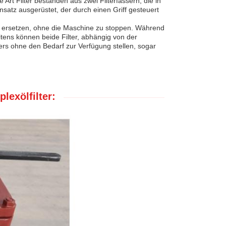
e Art Filter bestanden aus zwei Filterfässern, die in
nsatz ausgerüstet, der durch einen Griff gesteuert
u ersetzen, ohne die Maschine zu stoppen. Während
itens können beide Filter, abhängig von der
ters ohne den Bedarf zur Verfügung stellen, sogar
lexölfilter: