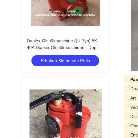
Duplex-Ölspülmaschine ((U-Typ) 5K-
40A Duplex-Ölspülmaschinen - Duplex-
Korbölspülmaschinen
Erhalten Sie besten Preis
Par
Dru
Art
Ver
Dic
Obe
Ent