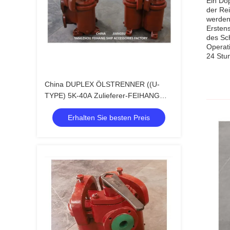
Ein Dop
der Rei
werden
Ersten
des Sch
Operati
24 Stu
China DUPLEX ÖLSTRENNER ((U-
TYPE) 5K-40A Zulieferer-FEIHANG
MARINE
Erhalten Sie besten Preis