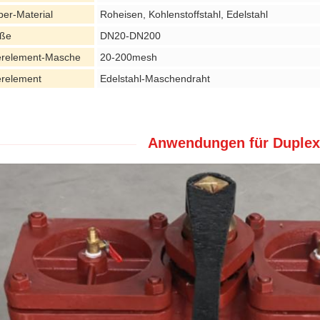
per-Material
Roheisen, Kohlenstoffstahl, Edelstahl
ße
DN20-DN200
terelement-Masche
20-200mesh
terelement
Edelstahl-Maschendraht
Anwendungen für Duplexö