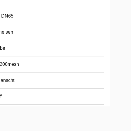
- DN65
heisen
rbe
-200mesh
lanscht
f