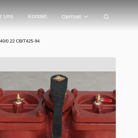
r Uns
Kontakt
German
0.40/0.22 CB/T425-94