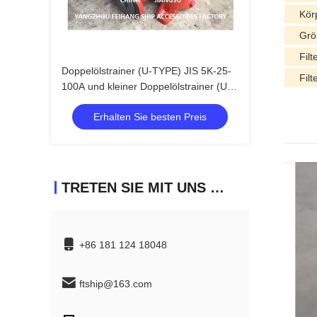
Kör
Grö
Fil
Doppelölstrainer (U-TYPE) JIS 5K-25-
Fil
100A und kleiner Doppelölstrainer (U-
TYPE)
Erhalten Sie besten Preis
TRETEN SIE MIT UNS IN VERBINDUNG
+86 181 124 18048
ftship@163.com