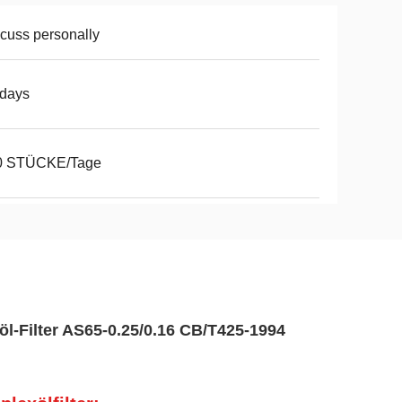
cuss personally
2days
0 STÜCKE/Tage
l-Filter AS65-0.25/0.16 CB/T425-1994