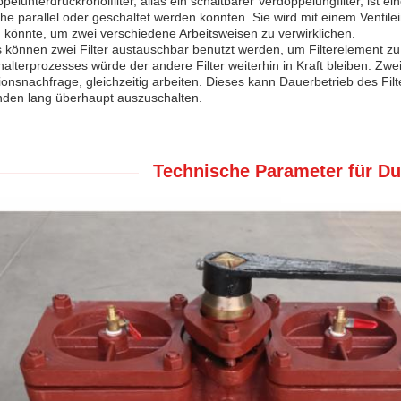
pelunterdruckrohölfilter, alias ein schaltbarer Verdoppelungfilter, ist ein
he parallel oder geschaltet werden konnten. Sie wird mit einem Ventilei
 könnte, um zwei verschiedene Arbeitsweisen zu verwirklichen.
s können zwei Filter austauschbar benutzt werden, um Filterelement z
alterprozesses würde der andere Filter weiterhin in Kraft bleiben. Zwe
onsnachfrage, gleichzeitig arbeiten. Dieses kann Dauerbetrieb des Fil
nden lang überhaupt auszuschalten.
Technische Parameter für Dup