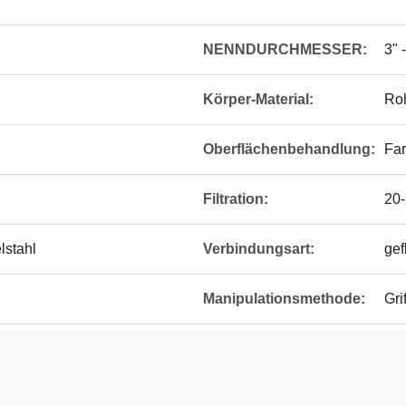
NENNDURCHMESSER:
3" 
Körper-Material:
Ro
Oberflächenbehandlung:
Fa
Filtration:
20
lstahl
Verbindungsart:
gef
Manipulationsmethode:
Grif