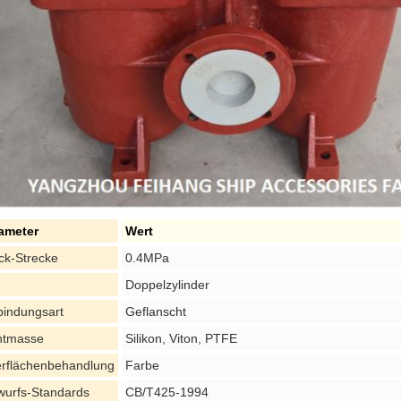
ameter
Wert
ck-Strecke
0.4MPa
Doppelzylinder
bindungsart
Geflanscht
htmasse
Silikon, Viton, PTFE
rflächenbehandlung
Farbe
wurfs-Standards
CB/T425-1994