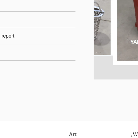
l report
Art:
, W