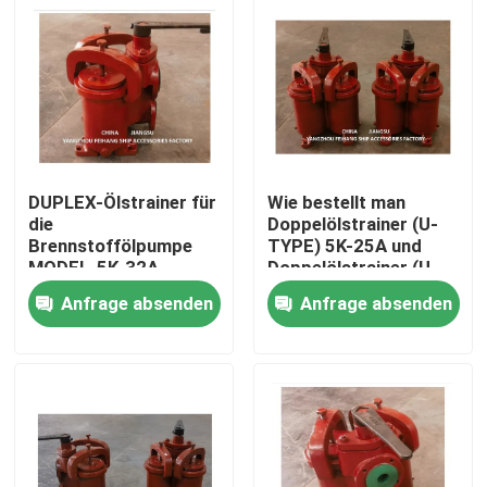
DUPLEX-Ölstrainer für
Wie bestellt man
die
Doppelölstrainer (U-
Brennstoffölpumpe
TYPE) 5K-25A und
MODEL-5K-32A
Doppelölstrainer (U-
JISF7224
TYPE)
Anfrage absenden
Anfrage absenden
Startseite
Produkte
Über uns