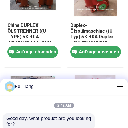
Fabrik Tour
China DUPLEX
Duplex-
ÖLSTRENNER ((U-
Ölspülmaschine ((U-
Qualitätskontrolle
TYPE) 5K-40A
Typ) 5K-40A Duplex-
Zulieferer-FEIHANG
Ölspülmaschinen -
MARINE
Duplex-
Anfrage absenden
Anfrage absenden
Kontakt
Korbölspülmaschinen
Referenzen
Fei Hang
Marine-Entlüftungskopf
2:42 AM
Marine-Wasserfilter
Good day, what product are you looking 
for?
Marine Sea Water Strainer
Doppelölstrainer (U-
Doppelölstrainer ((U-