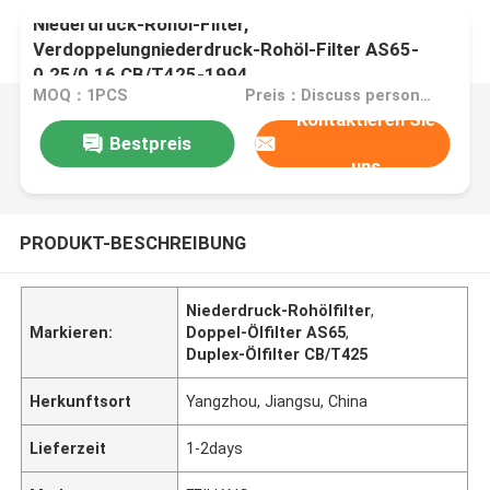
Niederdruck-Rohöl-Filter,
Verdoppelungniederdruck-Rohöl-Filter AS65-
0.25/0.16 CB/T425-1994
MOQ：1PCS
Preis：Discuss personally
Kontaktieren Sie
Bestpreis
uns
PRODUKT-BESCHREIBUNG
Niederdruck-Rohölfilter
,
Markieren:
Doppel-Ölfilter AS65
,
Duplex-Ölfilter CB/T425
Herkunftsort
Yangzhou, Jiangsu, China
Lieferzeit
1-2days