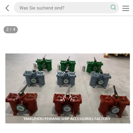
2
/
4