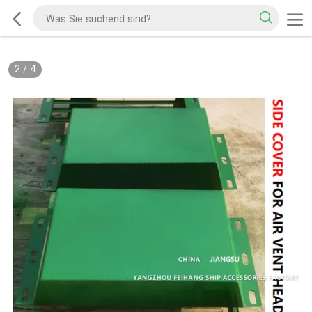
2
/
4