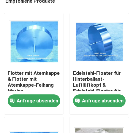
Empfohlene Produkte
Flotter mit Atemkappe
Edelstahl-Floater für
& Flotter mit
Hinterballast-
Atemkappe-Feihang
Luftlüftkopf &
Marine
Edelstahl-Floater für
Startseite
Hinterballast-
Anfrage absenden
Anfrage absenden
Luftlüftkopf
Produkte
Über uns