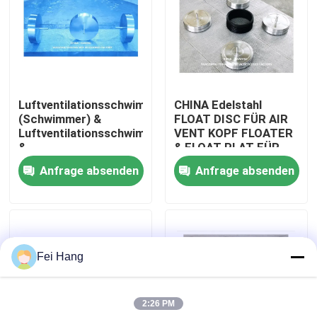
Fabrik Tour
Qualitätskontrolle
Luftventilationsschwimmband
CHINA Edelstahl
(Schwimmer) &
FLOAT DISC FÜR AIR
Kontakt
Luftventilationsschwimmband
VENT KOPF FLOATER
&
& FLOAT PLAT FÜR
Luftventilationsschwimmband
AIR PIPE Kopf
Anfrage absenden
Anfrage absenden
Referenzen
&
Luftventilationsschwimmband
Marine-Entlüftungskopf
Fei Hang
Marine-Wasserfilter
2:26 PM
Marine Sea Water Strainer