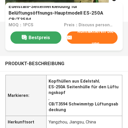
Edelstahl-Seitenverkleidung für
Belüftungsöffnungs-Hauptmodell ES-250A
CB/T3594
MOQ：1PCS
Preis：Discuss personally
Kontaktieren Sie
Bestpreis
uns
PRODUKT-BESCHREIBUNG
Kopfhüllen aus Edelstahl
,
ES-250A Seitenhülle für den Lüftu
ngskopf
Markieren:
,
CB/T3594 Schwimmtyp Lüftungsab
deckung
Herkunftsort
Yangzhou, Jiangsu, China