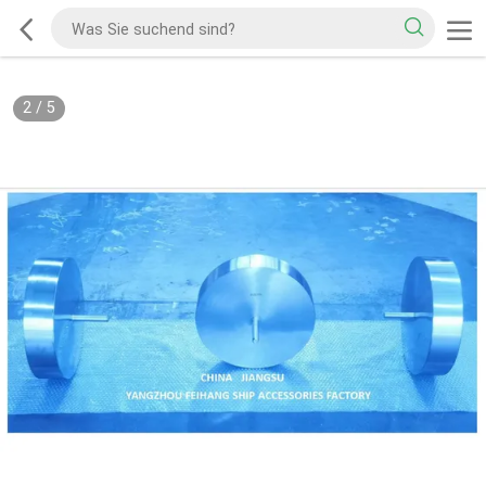
2
/
5