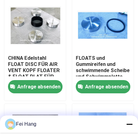
Fabrik Tour
Qualitätskontrolle
Kontakt
CHINA Edelstahl
FLOATS und
FLOAT DISC FÜR AIR
Gummireifen und
VENT KOPF FLOATER
schwimmende Scheibe
Referenzen
& FLOAT PLAT FÜR
und Schwimmplatte
AIR PIPE Kopf
für
Anfrage absenden
Anfrage absenden
Luftventilationskopf
Marine-Entlüftungskopf
Marine-Wasserfilter
Fei Hang
Marine Sea Water Strainer