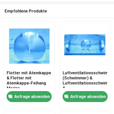
Empfohlene Produkte
Flotter mit Atemkappe
Luftventilationsschwimm
& Flotter mit
(Schwimmer) &
Startseite
Atemkappe-Feihang
Luftventilationsschwimm
Marine
&
Luftventilationsschwimm
Anfrage absenden
Anfrage absenden
Produkte
&
Luftventilationsschwimm
Über uns