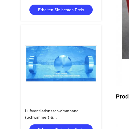
Hinterballast-Luftlüftkopf
Erhalten Sie besten Preis
Prod
Luftventilationsschwimmband
(Schwimmer) &
Luftventilationsschwimmband &