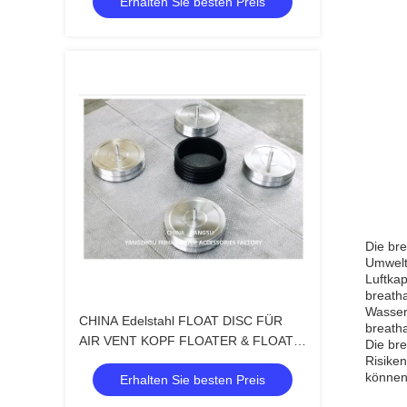
Erhalten Sie besten Preis
Luftventilationsschwimmband &
Luftventilationsschwimmband
Die br
Umwelt
Luftkap
breatha
Wassers
CHINA Edelstahl FLOAT DISC FÜR
breath
AIR VENT KOPF FLOATER & FLOAT
Die bre
Risike
PLAT FÜR AIR PIPE Kopf
können 
Erhalten Sie besten Preis