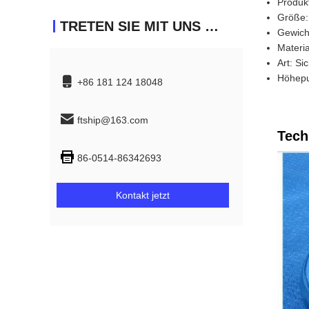
Produk
Größe:
TRETEN SIE MIT UNS IN VERBINDUNG
Gewicht
Materia
Art: Si
Höhepu
+86 181 124 18048
ftship@163.com
Tech
86-0514-86342693
Kontakt jetzt