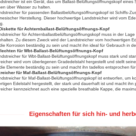
dstreicher ist ein Gerät, das um Ballast-Belüftungsöffnungskopf eines Sc
sen über Wasser zu halten.
ndstreicher für passenden Ballastbelüftungsöffnungskopf ist Schiffs-
nesischer Herstellung. Dieser hochwertige Landstreicher wird vom Edels
g.
Diskette für Achternballast-Belüftungsöffnungs-Kopf
dstreicher für Achternballastbelüftungsöffnungskopf muss in der Lage
halten. Zu diesem Zweck wird der Landstreicher vom hochwertigen Edel
ie Korrosion beständig zu sein und macht ihn ideal für Gebrauch in d
flechten für Wbt-Ballast-Belüftungsöffnungs-Kopf
dstreicher für Wbt-Ballast-Belüftungsöffnungskopf muss stark und stark
eicher wird vom überlegenen Gradedelstahl hergestellt und stellt seine 
die Elemente beständig zu sein und macht ihn tadellos entsprochen fü
reicher für Maf-Ballast-Belüftungsöffnungs-Kopf
dstreicher für Maf-Ballast-Belüftungsöffnungskopf ist entworfen, um k
tigen Edelstahl hergestellt, der stark und dauerhaft ist und macht ih
eicher kennzeichnet auch eine spezielle breathable Kappe, die maximal
Eigenschaften für sich hin- und her