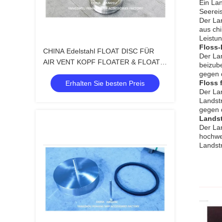
Ein Lan
Seerei
Der La
aus chi
Leistun
Floss-
CHINA Edelstahl FLOAT DISC FÜR
Der Lan
AIR VENT KOPF FLOATER & FLOAT
beizube
PLAT FÜR AIR PIPE Kopf
gegen d
Floss 
Erhalten Sie besten Preis
Der Lan
Landstr
gegen 
Landst
Der Lan
hochwer
Landstr