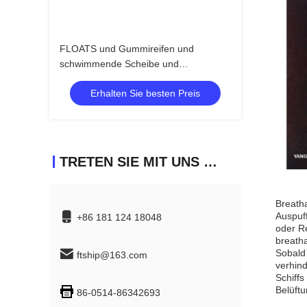
FLOATS und Gummireifen und
schwimmende Scheibe und
Schwimmplatte für Luftventilationskopf
Erhalten Sie besten Preis
TRETEN SIE MIT UNS IN VERBINDUNG
Breatha
Auspuf
+86 181 124 18048
oder R
breath
Sobald 
ftship@163.com
verhin
Schiff
Belüftu
86-0514-86342693