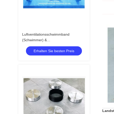
Luftventilationsschwimmband
(Schwimmer) &
Luftventilationsschwimmband &
Erhalten Sie besten Preis
Luftventilationsschwimmband &
Luftventilationsschwimmband
Landst