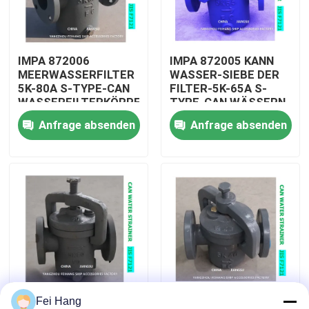
Fabrik Tour
IMPA 872006
IMPA 872005 KANN
MEERWASSERFILTER
WASSER-SIEBE DER
Qualitätskontrolle
5K-80A S-TYPE-CAN
FILTER-5K-65A S-
WASSERFILTERKÖRPER-
TYPE-CAN WÄSSERN,
GUSSEISEN-FILTER-
DIE BODY-CAST
Anfrage absenden
Anfrage absenden
Kontakt
EDELSTAHL
FILTER-STAINLESS
STAHL BÜGELN
Referenzen
Marine-Entlüftungskopf
Marine-Wasserfilter
Marine Sea Water Strainer
Fei Hang
IMPA 872004 5K-500A
IMPA 872003 Marine-