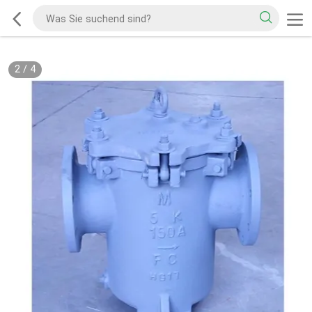
2
/
4