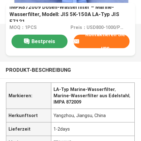
IMPA872009 Dosen-Wasserfilter – Marine-
Wasserfilter, Modell: JIS 5K-150A LA-Typ JIS
F7121
MOQ：1PCS
Preis：USD800-1000/PCS
Kontaktieren Sie
Bestpreis
uns
PRODUKT-BESCHREIBUNG
LA-Typ Marine-Wasserfilter
,
Markieren:
Marine-Wasserfilter aus Edelstahl
,
IMPA 872009
Herkunftsort
Yangzhou, Jiangsu, China
Lieferzeit
1-2days