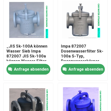
_JIS 5k-100A können
Impa 872007
Wasser Sieb Impa
Dosenwasserfilter 5k-
872007 JIS 5k-100a
100a S-Typ,
können Wasser Filter
Dosenwasserkörper,
Körper - cast
Gusseisenfilter,
Anfrage absenden
Anfrage absenden
Roheisen Filter -
Edelstahl
rostfrei
Startseite
Produkte
Über uns