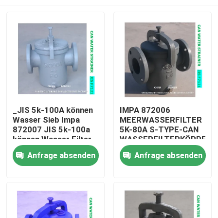
_JIS 5k-100A können
IMPA 872006
Wasser Sieb Impa
MEERWASSERFILTER
872007 JIS 5k-100a
5K-80A S-TYPE-CAN
können Wasser Filter
WASSERFILTERKÖRPER-
Körper - cast
GUSSEISEN-FILTER-
Startseite
Anfrage absenden
Anfrage absenden
Roheisen Filter -
EDELSTAHL
rostfrei
Produkte
Über uns