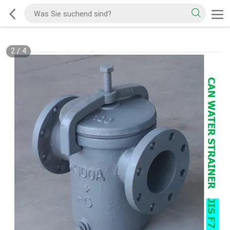
2
/
4