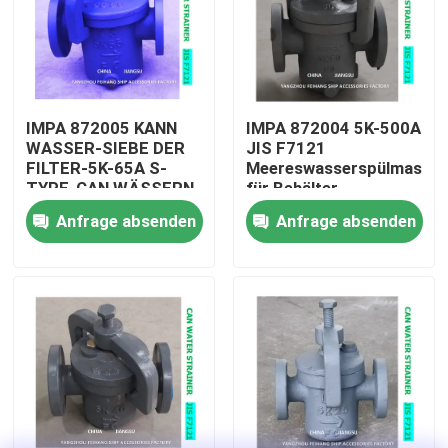
Fabrik Tour
Qualitätskontrolle
IMPA 872005 KANN
IMPA 872004 5K-500A
WASSER-SIEBE DER
JIS F7121
FILTER-5K-65A S-
Meereswasserspülmaschi
Kontakt
TYPE-CAN WÄSSERN,
für Behälter
DIE BODY-CAST
Anfrage absenden
Anfrage absenden
FILTER-STAINLESS
Referenzen
STAHL BÜGELN
Marine-Entlüftungskopf
Marine-Wasserfilter
Marine Sea Water Strainer