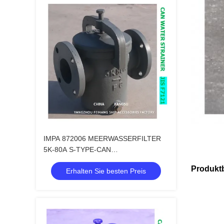
IMPA 872006 MEERWASSERFILTER
5K-80A S-TYPE-CAN
WASSERFILTERKÖRPER-
Produkt
Erhalten Sie besten Preis
GUSSEISEN-FILTER-EDELSTAHL