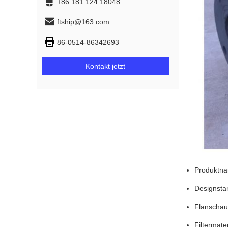
+86 181 124 18048
ftship@163.com
86-0514-86342693
Kontakt jetzt
Produktna
Designsta
Flanschau
Filtermater