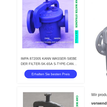
IMPA 872005 KANN WASSER-SIEBE
DER FILTER-5K-65A S-TYPE-CAN
WÄSSERN, DIE BODY-CAST FILTER-
Erhalten Sie besten Preis
STAINLESS STAHL BÜGELN
Wir prod
verwend