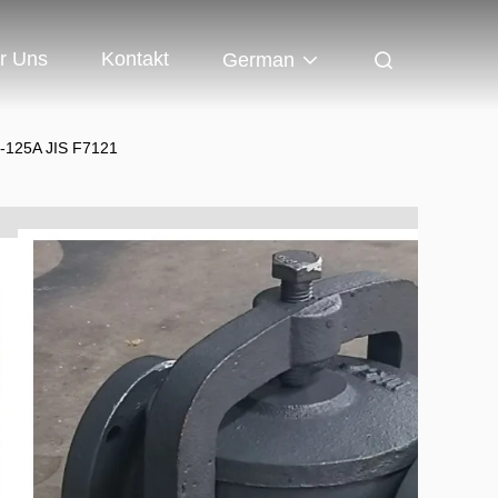
r Uns
Kontakt
German
k-125A JIS F7121