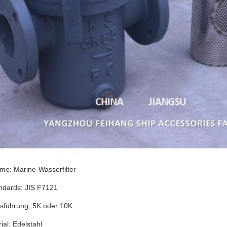
me: Marine-Wasserfilter
ndards: JIS F7121
sführung: 5K oder 10K
ial: Edelstahl