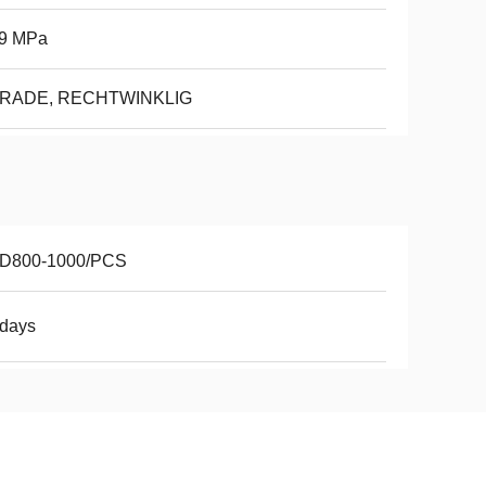
39 MPa
RADE, RECHTWINKLIG
D800-1000/PCS
2days