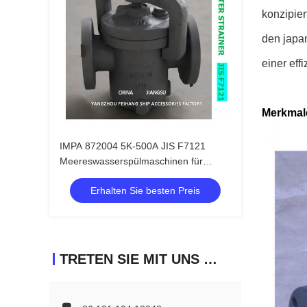
konzipie
den japan
einer eff
Merkmal
IMPA 872004 5K-500A JIS F7121
Meereswasserspülmaschinen für
Behälter
Erhalten Sie besten Preis
TRETEN SIE MIT UNS IN VERBINDUNG