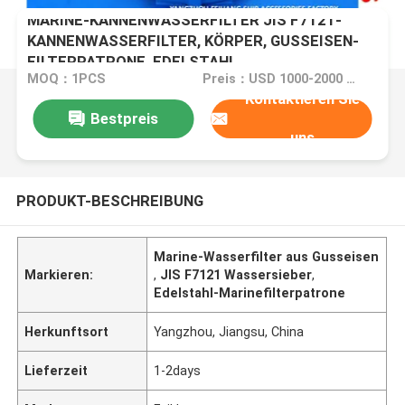
MARINE-KANNENWASSERFILTER JIS F7121-
KANNENWASSERFILTER, KÖRPER, GUSSEISEN-
FILTERPATRONE, EDELSTAHL
MOQ：1PCS
Preis：USD 1000-2000 PCS
Kontaktieren Sie
Bestpreis
uns
PRODUKT-BESCHREIBUNG
Marine-Wasserfilter aus Gusseisen
Markieren:
,
JIS F7121 Wassersieber
,
Edelstahl-Marinefilterpatrone
Herkunftsort
Yangzhou, Jiangsu, China
Lieferzeit
1-2days