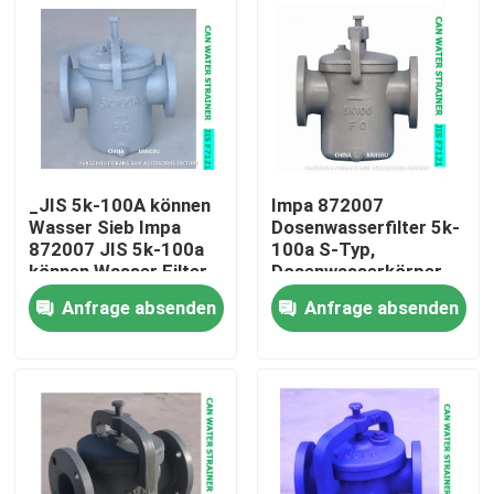
_JIS 5k-100A können
Impa 872007
Wasser Sieb Impa
Dosenwasserfilter 5k-
872007 JIS 5k-100a
100a S-Typ,
können Wasser Filter
Dosenwasserkörper,
Körper - cast
Gusseisenfilter,
Anfrage absenden
Anfrage absenden
Roheisen Filter -
Edelstahl
rostfrei
Startseite
Produkte
Über uns