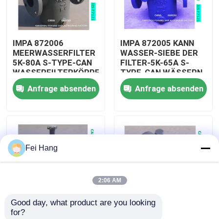
Fabrik Tour
IMPA 872006
IMPA 872005 KANN
MEERWASSERFILTER
WASSER-SIEBE DER
Qualitätskontrolle
5K-80A S-TYPE-CAN
FILTER-5K-65A S-
WASSERFILTERKÖRPER-
TYPE-CAN WÄSSERN,
GUSSEISEN-FILTER-
DIE BODY-CAST
Anfrage absenden
Anfrage absenden
Kontakt
EDELSTAHL
FILTER-STAINLESS
STAHL BÜGELN
Referenzen
Fei Hang
Marine-Entlüftungskopf
2:06 AM
Marine-Wasserfilter
Good day, what product are you looking 
for?
Marine Sea Water Strainer
IMPA 872004 5K-500A
IMPA 872003 Marine-