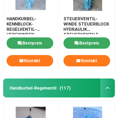
HANDKURBEL-
STEUERVENTIL-
KENNBLOCK-
WINDE STEUERBLOCK
REGELVENTIL-
HYDRAULIK
HEBEWINDEN-
STEUERVENTILE
REGELVENTIL-
CSBF-G50
Bestpreis
Bestpreis
HEBEWINDE CSBF-G50
Kontakt
Kontakt
Handkurbel-Regelventil
(117)