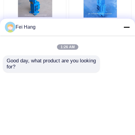
Regelventil-Handbuch-
Handgeführte
Fei Hang
proportionale Fluss-
Proportionsregelventile
Regelventile der
35SFRE-MO32-H3 für
Handkurbel-35sfre-
die Steuerung von
1:26 AM
Mo20-H3 für Schiffs-
Winden
Bestpreis
Bestpreis
Handkurbel-Kennblock
Good day, what product are you looking 
for?
Kontakt
Kontakt
Sehen Sie mehr an
Startseite
Über uns
Kontakt
Desktop Site
Sitemap
Privacy policy