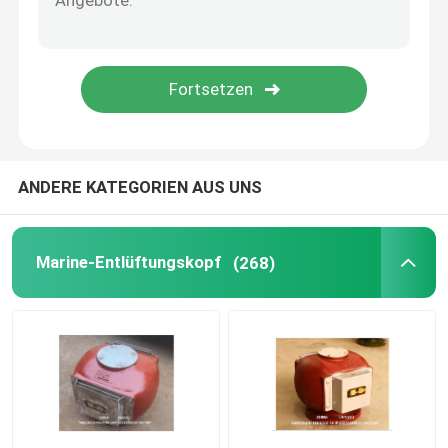
Duplexöl-Sieb
Meereselemente
Marine-Türsauggitter
ANDERE KATEGORIEN AUS UNS
Internationale Ufer-Verbindung
Marine-Entlüftungskopf
(268)
Marine-Ersatzteil
Schallendes selbstschließendes Ventil Selbstschließ
WIHT MGPS Seewasserfilter