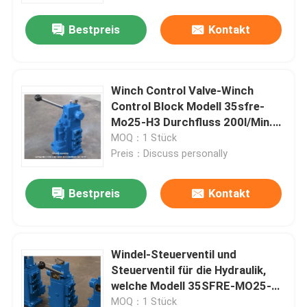
Bestpreis
Kontakt
Winch Control Valve-Winch
Control Block Modell 35sfre-
Mo25-H3 Durchfluss 200l/Min.
Mit Reparatur-Kit
MOQ：1 Stück
Preis：Discuss personally
Bestpreis
Kontakt
Startseite
Windel-Steuerventil und
Produkte
Steuerventil für die Hydraulik,
welche Modell 35SFRE-MO25-
H3 Körper Gusseisen mit
Über uns
MOQ：1 Stück