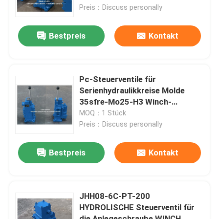
Reparatur-Kit
Preis：Discuss personally
Fabrik Tour
Bestpreis
Kontakt
Qualitätskontrolle
Pc-Steuerventile für
Kontakt
Serienhydraulikkreise Molde
35sfre-Mo25-H3 Winch-
Steuerventil
MOQ：1 Stück
Referenzen
Preis：Discuss personally
Marine-Entlüftungskopf
Bestpreis
Kontakt
Marine-Wasserfilter
JHH08-6C-PT-200
HYDROLISCHE Steuerventil für
Marine Sea Water Strainer
die Anlegeschraube WINCH