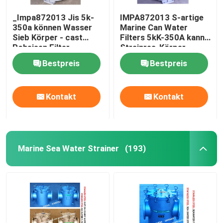
_Impa872013 Jis 5k-
IMPA872013 S-artige
350a können Wasser
Marine Can Water
Sieb Körper - cast
Filters 5kK-350A kann
Roheisen Filter -
Strainres-Körper-
Edelstahl
Roheisen-Filter-
Bestpreis
Bestpreis
Edelstahl wässern
Kontakt
Kontakt
Marine Sea Water Strainer
(193)