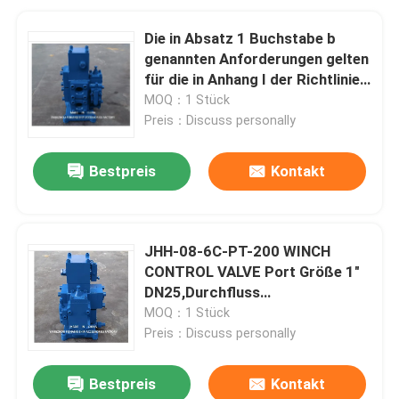
Die in Absatz 1 Buchstabe b
genannten Anforderungen gelten
für die in Anhang I der Richtlinie
2008/57/EG aufgeführten
MOQ：1 Stück
Fahrzeuge.
Preis：Discuss personally
Bestpreis
Kontakt
JHH-08-6C-PT-200 WINCH
CONTROL VALVE Port Größe 1"
DN25,Durchfluss
200L/MIN,Nenndruck 210L/MIN
MOQ：1 Stück
Preis：Discuss personally
Bestpreis
Kontakt