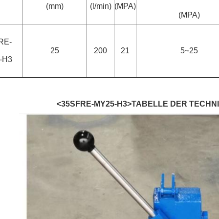
(mm)
(l/min)
(MPA)
(MPA)
RE-
25
200
21
5~25
-H3
<35SFRE-MY25-H3>TABELLE DER TECH