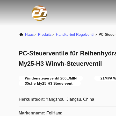
Haus
>
Produits
>
Handkurbel-Regelventil
>
PC-Steuerv
PC-Steuerventile für Reihenhydra
My25-H3 Winvh-Steuerventil
Windensteuerventil 200L/MIN
21MPA W
35sfre-My25-H3 Steuerventil
Herkunftsort:
Yangzhou, Jiangsu, China
Markenname:
FeiHang