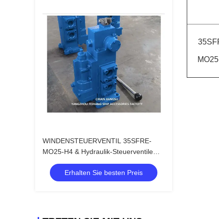
35SF
MO25
WINDENSTEUERVENTIL 35SFRE-
MO25-H4 & Hydraulik-Steuerventile
WINDENSTEUERVENTIL 35SFRE-
Erhalten Sie besten Preis
MO25-H3 FEIHANG MARKEN