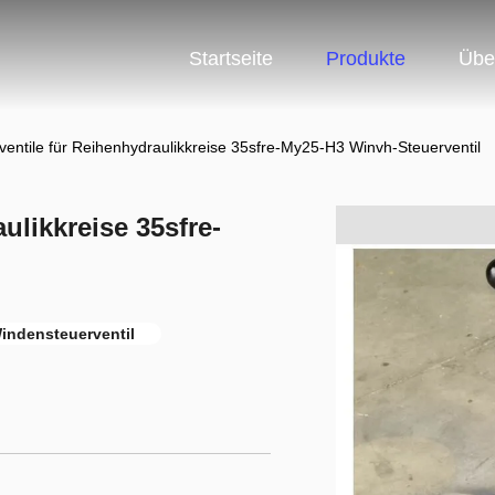
Startseite
Produkte
Übe
entile für Reihenhydraulikkreise 35sfre-My25-H3 Winvh-Steuerventil
ulikkreise 35sfre-
indensteuerventil