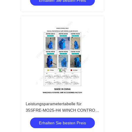
Erhalten Sie besten Preis
Valve 35SFRE-MO32
Leistungsparametertabelle für
35SFRE-MO25-H4 WINCH CONTROL
VALVE und Marine Manual Proportional
Erhalten Sie besten Preis
Flow Direction Compound Valve