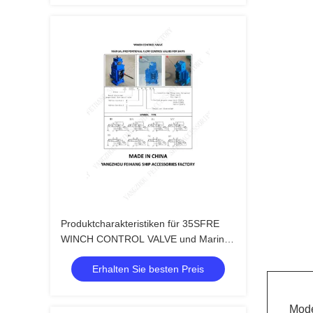
Produktcharakteristiken für 35SFRE
WINCH CONTROL VALVE und Marine
Manual Proportional Flow Direction
Erhalten Sie besten Preis
Compound Valve 35SFRE-MO25
Mode