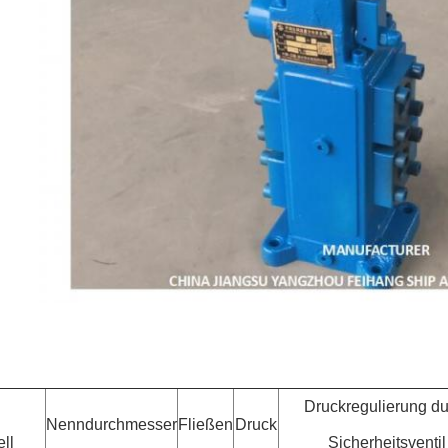
Druckregulierung du
Nenndurchmesser
Fließen
Druck
ll
Sicherheitsventil