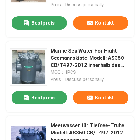
Preis：Discuss personally
Fabrik Tour
Bestpreis
Kontakt
Qualitätskontrolle
Marine Sea Water For Hight-
Kontakt
Seemannskiste-Modell: AS350
CB/T497-2012 innerhalb des
Gummi-RINGES
MOQ：1PCS
Referenzen
Preis：Discuss personally
Marine-Entlüftungskopf
Bestpreis
Kontakt
Marine-Wasserfilter
Meerwasser für Tiefsee-Truhe
Modell: AS350 CB/T497-2012
Marine Sea Water Strainer
Innengummiring