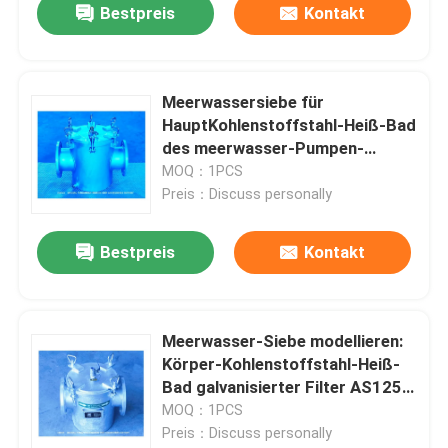
Bestpreis
Kontakt
Meerwassersiebe für
HauptKohlenstoffstahl-Heiß-Bad
des meerwasser-Pumpen-
Einlass-vorbildliches As150
MOQ：1PCS
Cb/T497-2012 galvanisierten
Preis：Discuss personally
Bestpreis
Kontakt
Meerwasser-Siebe modellieren:
Körper-Kohlenstoffstahl-Heiß-
Bad galvanisierter Filter AS125
CB/T497-2012 sich aalen Art
MOQ：1PCS
Preis：Discuss personally