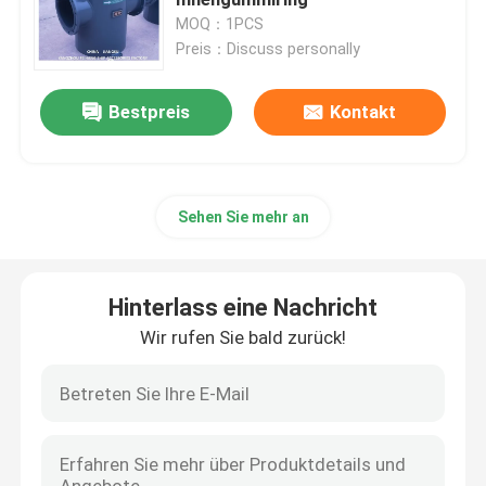
MOQ：1PCS
Preis：Discuss personally
Hydraulischer Steuerventilblock
Bestpreis
Kontakt
Handkurbel-Regelventil
Belüftungsöffnungs-Hauptdisketten-Floss-Art
Sehen Sie mehr an
Selbstschließend klingende Kappe
Hinterlass eine Nachricht
Sea Chest-Siebe
Wir rufen Sie bald zurück!
Bilge-Saugsieb
Marine-Einzelölsieb