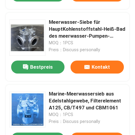
Meerwasser-Siebe für
HauptKohlenstoffstahl-Heiß-Bad
des meerwasser-Pumpen-
Einlass-Modell-BRS150
MOQ：1PCS
CBM1061-81 galvanisierten
Preis：Discuss personally
Bestpreis
Kontakt
Marine-Meerwassersieb aus
Edelstahlgewebe, Filterelement
A125, CB/T497 und CBM1061
MOQ：1PCS
Preis：Discuss personally