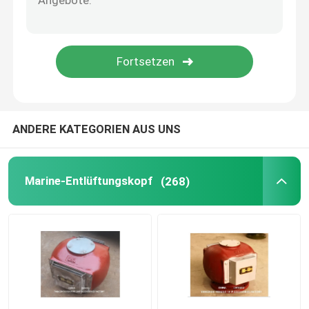
Duplexöl-Sieb
Meereselemente
Marine-Türsauggitter
ANDERE KATEGORIEN AUS UNS
Internationale Ufer-Verbindung
Marine-Entlüftungskopf
(268)
Marine-Ersatzteil
Schallendes selbstschließendes Ventil Selbstschließ
WIHT MGPS Seewasserfilter