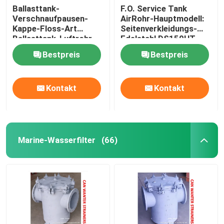
Ballasttank-
F.O. Service Tank
Verschnaufpausen-
AirRohr-Hauptmodell:
Solarblenden Sonnenschutzrollos Federzug Blendsch
Kappe-Floss-Art
Seitenverkleidungs-
Ballasttank-Luftrohr-
Edelstahl DS150HT
Kopf (mit Feuer-Netz)
CB/T3594-1994
Bestpreis
Bestpreis
ES150 CB/T3594-
1994
Kontakt
Kontakt
Marine-Wasserfilter
(66)