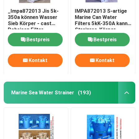
_Impa872013 Jis 5k-
IMPA872013 S-artige
350a können Wasser
Marine Can Water
Sieb Körper - cast
Filters 5kK-350A kann
Roheisen Filter -
Strainres-Körper-
Edelstahl
Roheisen-Filter-
Bestpreis
Bestpreis
Edelstahl wässern
Kontakt
Kontakt
Marine Sea Water Strainer
(193)