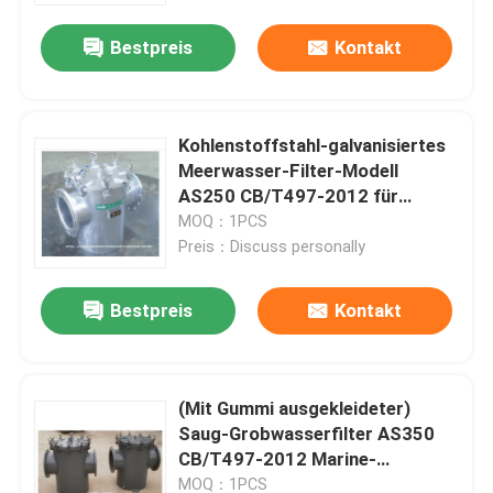
Bestpreis
Kontakt
Kohlenstoffstahl-galvanisiertes
Meerwasser-Filter-Modell
AS250 CB/T497-2012 für
niedrige Unterwassertor-
MOQ：1PCS
Meerwasser-Siebe
Preis：Discuss personally
Bestpreis
Kontakt
Startseite
(Mit Gummi ausgekleideter)
Produkte
Saug-Grobwasserfilter AS350
CB/T497-2012 Marine-
Meerwasserfilter
Über uns
MOQ：1PCS