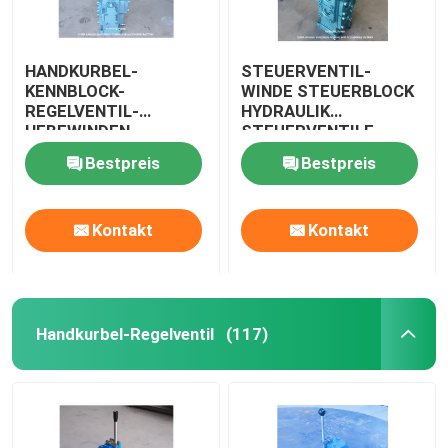
HANDKURBEL-
STEUERVENTIL-
KENNBLOCK-
WINDE STEUERBLOCK
REGELVENTIL-
HYDRAULIK
HEBEWINDEN-
STEUERVENTILE
REGELVENTIL-
CSBF-G50
Bestpreis
Bestpreis
HEBEWINDE CSBF-G50
Kontakt
Kontakt
Handkurbel-Regelventil
(117)