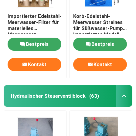
Importierter Edelstahl-
Korb-Edelstahl-
Meerwasser-Filter für
Meerwasser Straines
materielles
für Süßwasser-Pumpe
Meerwasser-
importiertes Modell
Massenmodell AS150
AS150 Cb/T497-2012
Bestpreis
Bestpreis
Cb/T497-2012
Kontakt
Kontakt
Hydraulischer Steuerventilblock
(63)