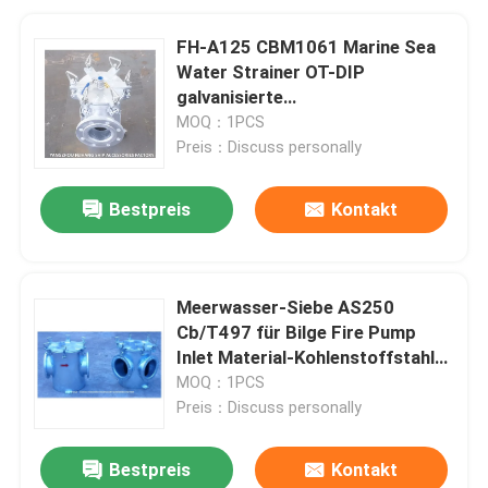
FH-A125 CBM1061 Marine Sea
Water Strainer OT-DIP
galvanisierte
Oberflächenbehandlung
MOQ：1PCS
Preis：Discuss personally
Bestpreis
Kontakt
Meerwasser-Siebe AS250
Cb/T497 für Bilge Fire Pump
Inlet Material-Kohlenstoffstahl
galvanisierten
MOQ：1PCS
Preis：Discuss personally
Bestpreis
Kontakt