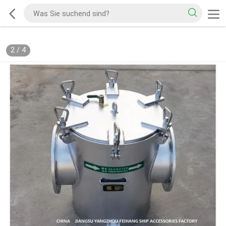
2
/
4