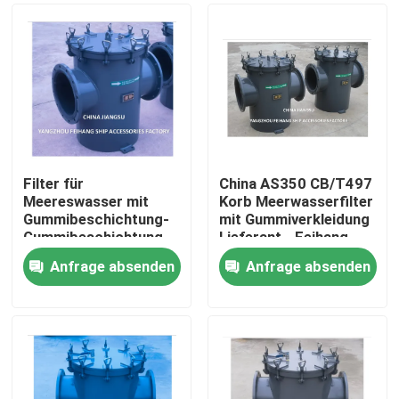
Filter für
China AS350 CB/T497
Meereswasser mit
Korb Meerwasserfilter
Gummibeschichtung-
mit Gummiverkleidung
Gummibeschichtung
Lieferant - Feihang
Grobwasserfilter für
Marine
Anfrage absenden
Anfrage absenden
Kühlsystem für
Startseite
Meereswasser AS350
CB/T497-1994
Produkte
Über uns