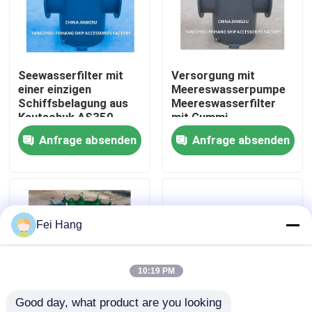
Fabrik Tour
Seewasserfilter mit
Versorgung mit
Qualitätskontrolle
einer einzigen
Meereswasserpumpe
Schiffsbelagung aus
Meereswasserfilter
Kautschuk AS350
mit Gummi,
Kontakt
CB/T497-2012
Inhalationsfilter
Anfrage absenden
Anfrage absenden
Seewasserfilter mit
AS350 CB/T 497-94 -
einer einzigen
Feihang Marine
Referenzen
Schiffsbelagung aus
Kautschuk
Marine-Entlüftungskopf
Fei Hang
Marine-Wasserfilter
10:19 PM
Good day, what product are you looking 
Marine Sea Water Strainer