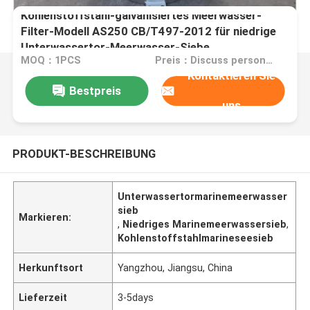
Kohlenstoffstahl-galvanisiertes Meerwasser-
Filter-Modell AS250 CB/T497-2012 für niedrige
Unterwassertor-Meerwasser-Siebe
MOQ：1PCS
Preis：Discuss personally
Kontaktieren Sie
Bestpreis
uns
PRODUKT-BESCHREIBUNG
Unterwassertormarinemeerwasser
sieb
Markieren:
,
Niedriges Marinemeerwassersieb
,
Kohlenstoffstahlmarineseesieb
Herkunftsort
Yangzhou, Jiangsu, China
Lieferzeit
3-5days