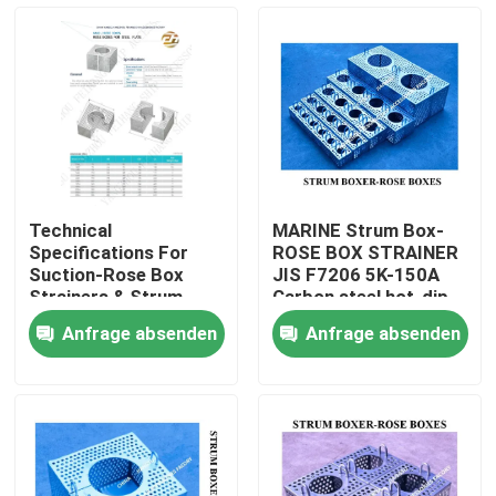
Technical
MARINE Strum Box-
Specifications For
ROSE BOX STRAINER
Suction-Rose Box
JIS F7206 5K-150A
Strainers & Strum
Carbon steel hot-dip
Rose Box Strainer
galvanized
Anfrage absenden
Anfrage absenden
Carbon Steel Hot-Dip
Startseite
Galvanized
Produkte
Über uns