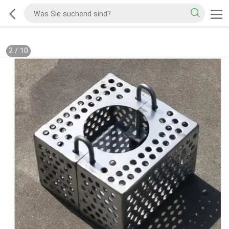
2
/
10