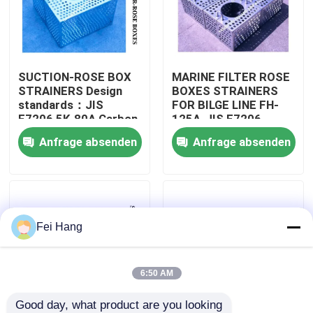
Fabrik Tour
SUCTION-ROSE BOX
MARINE FILTER ROSE
Qualitätskontrolle
STRAINERS Design
BOXES STRAINERS
standards：JIS
FOR BILGE LINE FH-
F7206 5K-80A Carbon
125A-JIS F7206
Kontakt
steel hot-dip
Anfrage absenden
Anfrage absenden
galvanized
Referenzen
Marine-Entlüftungskopf
Fei Hang
Marine-Wasserfilter
6:50 AM
Good day, what product are you looking 
Marine Sea Water Strainer