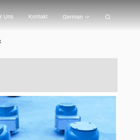
r Uns
Kontakt
German
K