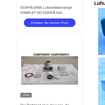
Lüft
533HFB-DN65 Luftventilationskopf
KOMPLET NO.533HFB-65A
Luftventilationskopf für den Schallraum
Erhalten Sie besten Preis
Video