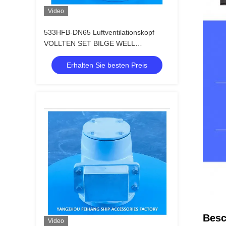
Video
533HFB-DN65 Luftventilationskopf
VOLLTEN SET BILGE WELL
Luftrohrkopf Nr. 533HFB-65A
Erhalten Sie besten Preis
Besc
Video