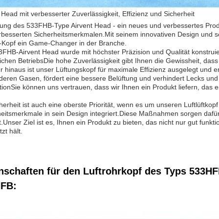
 Head mit verbesserter Zuverlässigkeit, Effizienz und Sicherheit
ung des 533FHB-Type Airvent Head - ein neues und verbessertes Produk
besserten Sicherheitsmerkmalen.Mit seinem innovativen Design und seine
t-Kopf ein Game-Changer in der Branche.
FHB-Airvent Head wurde mit höchster Präzision und Qualität konstruie
lichen BetriebsDie hohe Zuverlässigkeit gibt Ihnen die Gewissheit, dass 
 hinaus ist unser Lüftungskopf für maximale Effizienz ausgelegt und 
eren Gasen, fördert eine bessere Belüftung und verhindert Lecks und 
ionSie können uns vertrauen, dass wir Ihnen ein Produkt liefern, das
herheit ist auch eine oberste Priorität, wenn es um unseren Luftlüftko
heitsmerkmale in sein Design integriert.Diese Maßnahmen sorgen dafür
t.Unser Ziel ist es, Ihnen ein Produkt zu bieten, das nicht nur gut funkt
zt hält.
nschaften für den Luftrohrkopf des Typs 533H
FB: