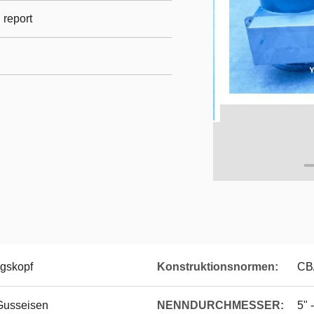
l report
gskopf
Konstruktionsnormen:
CB
Gusseisen
NENNDURCHMESSER:
5" 