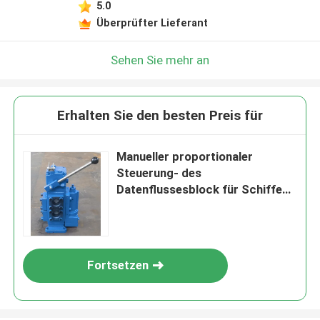
5.0
Überprüfter Lieferant
Sehen Sie mehr an
Erhalten Sie den besten Preis für
Manueller proportionaler
Steuerung- des
Datenflussesblock für Schiffe
35sfre-Mo32-H3 für Hydraulik
steuern Flow-280m ³ /H
Fortsetzen