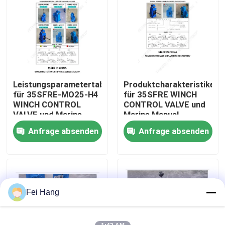
Fabrik Tour
Qualitätskontrolle
Leistungsparametertabelle
Produktcharakteristiken
Kontakt
für 35SFRE-MO25-H4
für 35SFRE WINCH
WINCH CONTROL
CONTROL VALVE und
VALVE und Marine
Marine Manual
Referenzen
Manual Proportional
Proportional Flow
Anfrage absenden
Anfrage absenden
Flow Direction
Direction Compound
Compound Valve
Valve 35SFRE-MO25
Marine-Entlüftungskopf
Marine-Wasserfilter
Fei Hang
Marine Sea Water Strainer