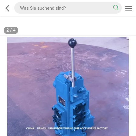
2
/
4