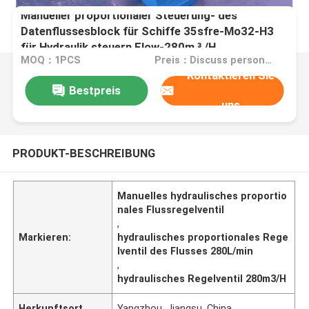
Manueller proportionaler Steuerung- des
Datenflussesblock für Schiffe 35sfre-Mo32-H3
für Hydraulik steuern Flow-280m ³ /H
MOQ：1PCS
Preis：Discuss personally
Kontaktieren Sie
Bestpreis
uns
PRODUKT-BESCHREIBUNG
Manuelles hydraulisches proportio
nales Flussregelventil
,
Markieren:
hydraulisches proportionales Rege
lventil des Flusses 280L/min
,
hydraulisches Regelventil 280m3/H
Herkunftsort
Yangzhou, Jiangsu, China