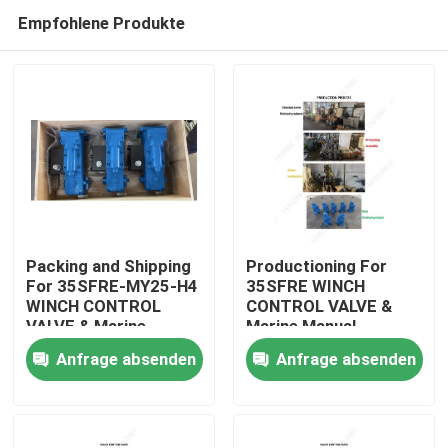
Empfohlene Produkte
Packing and Shipping
Productioning For
For 35SFRE-MY25-H4
35SFRE WINCH
WINCH CONTROL
CONTROL VALVE &
Startseite
VALVE & Marine
Marine Manual
Manual Proportional
Proportional Flow
Anfrage absenden
Anfrage absenden
Flow Direction
Direction Compound
Produkte
Compound Valve
Valve 35SFRE-MO32
Über uns