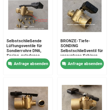
Selbstschließende
BRONZE-Tiefe-
Lüftungsventile für
SONDING
Sondierrohre DN6,
Selbstschließventil für
Spring-geladenes
versunkene Kabinen
Selbstschließungsventil
DN65 CB/T3778-99
Anfrage absenden
Anfrage absenden
Startseite
Produkte
Über uns