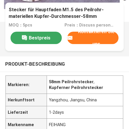
Stecker für Hauptfaden M1.5 des Peilrohr-
materiellen Kupfer-Durchmesser-58mm
MOQ：5pcs
Preis：Discuss personally
Kontaktieren Sie
Bestpreis
uns
PRODUKT-BESCHREIBUNG
58mm Peilrohrstecker
,
Markieren:
Kupferner Peilrohrstecker
Herkunftsort
Yangzhou, Jiangsu, China
Lieferzeit
1-2days
Markenname
FEIHANG