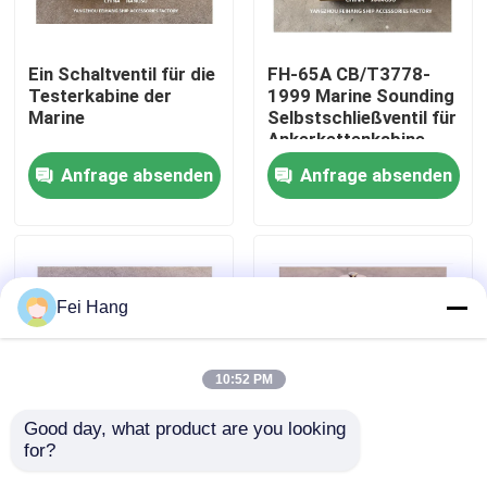
Fabrik Tour
Ein Schaltventil für die
FH-65A CB/T3778-
Testerkabine der
1999 Marine Sounding
Marine
Selbstschließventil für
Qualitätskontrolle
Ankerkettenkabine
Anfrage absenden
Anfrage absenden
Kontakt
Referenzen
Fei Hang
Marine-Entlüftungskopf
10:52 PM
Marine-Wasserfilter
Good day, what product are you looking 
for?
Gewichtsart-
Brennstoffbehälter-
Marine Sea Water Strainer
Sondations-
Sondering-