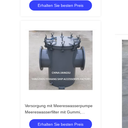
Erhalten Sie besten Preis
einer einzigen Schiffsbelagung aus
Kautschuk
Versorgung mit Meereswasserpumpe
Meereswasserfilter mit Gummi,
Inhalationsfilter AS350 CB/T 497-94 -
Erhalten Sie besten Preis
Feihang Marine