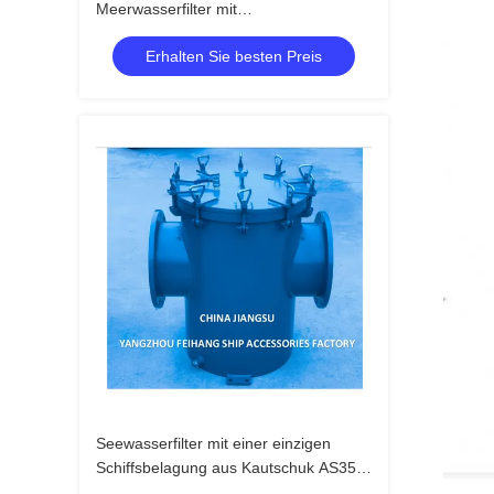
Meerwasserfilter mit
Gummiverkleidung Lieferant - Feihang
Erhalten Sie besten Preis
Marine
Seewasserfilter mit einer einzigen
Schiffsbelagung aus Kautschuk AS350
CB/T497-2012 Seewasserfilter mit