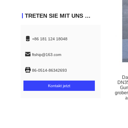
TRETEN SIE MIT UNS IN VERBINDUNG
+86 181 124 18048
ftship@163.com
86-0514-86342693
Da
DN350
Kontakt jetzt
Gum
grober
a