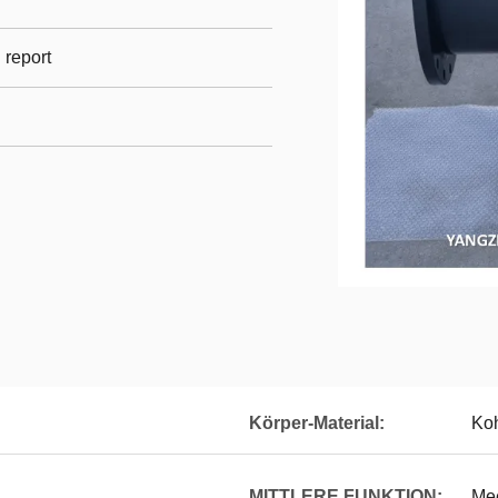
l report
Körper-Material:
Koh
MITTLERE FUNKTION:
Me