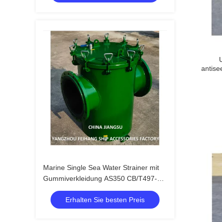
antise
Marine Single Sea Water Strainer mit
Gummiverkleidung AS350 CB/T497-94
-FEIHANG MARINE
Erhalten Sie besten Preis