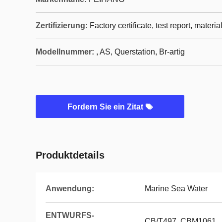
Zertifizierung:
Factory certificate, test report, materia
Modellnummer:
, AS, Querstation, Br-artig
Fordern Sie ein Zitat
Produktdetails
Anwendung:
Marine Sea Water
ENTWURFS-
CB/T497, CBM1061