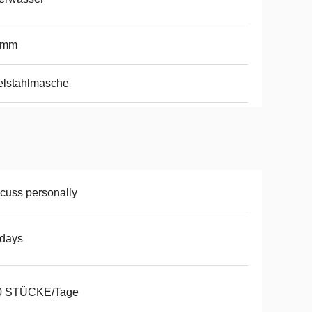
8mm
elstahlmasche
cuss personally
5days
0 STÜCKE/Tage