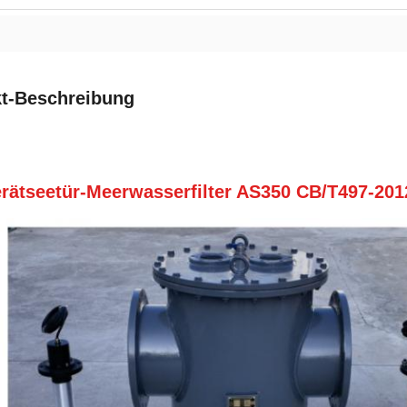
t-Beschreibung
rätseetür-Meerwasserfilter AS350 CB/T497-201