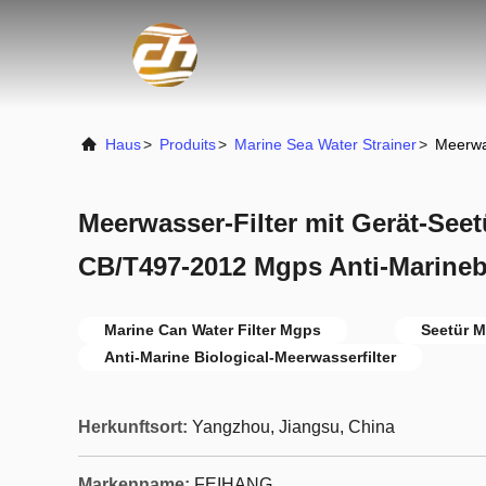
Haus
>
Produits
>
Marine Sea Water Strainer
>
Meerwa
Meerwasser-Filter mit Gerät-See
CB/T497-2012 Mgps Anti-Marine
Marine Can Water Filter Mgps
Seetür M
Anti-Marine Biological-Meerwasserfilter
Herkunftsort:
Yangzhou, Jiangsu, China
Markenname:
FEIHANG