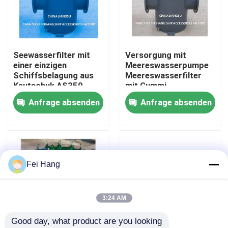
Fabrik Tour
Seewasserfilter mit
Versorgung mit
Qualitätskontrolle
einer einzigen
Meereswasserpumpe
Schiffsbelagung aus
Meereswasserfilter
Kautschuk AS350
mit Gummi,
Kontakt
CB/T497-2012
Inhalationsfilter
Anfrage absenden
Anfrage absenden
Seewasserfilter mit
AS350 CB/T 497-94 -
einer einzigen
Feihang Marine
Referenzen
Schiffsbelagung aus
Kautschuk
Marine-Entlüftungskopf
Fei Hang
Marine-Wasserfilter
3:24 AM
Good day, what product are you looking 
Marine Sea Water Strainer