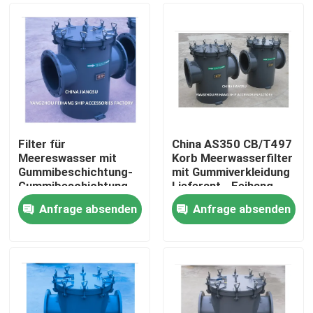
Filter für
China AS350 CB/T497
Meereswasser mit
Korb Meerwasserfilter
Gummibeschichtung-
mit Gummiverkleidung
Gummibeschichtung
Lieferant - Feihang
Grobwasserfilter für
Marine
Anfrage absenden
Anfrage absenden
Kühlsystem für
Startseite
Meereswasser AS350
CB/T497-1994
Produkte
Über uns