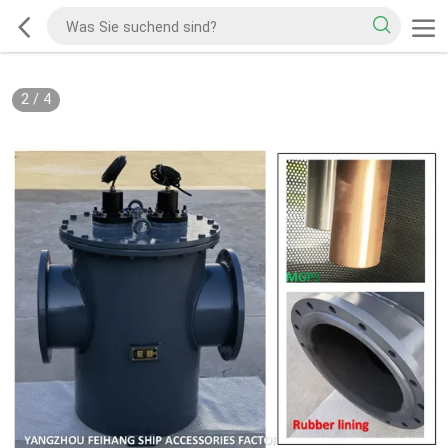
2
/
4