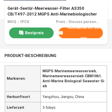
Gerät-Seetür-Meerwasser-Filter AS350
CB/T497-2012 MGPS Anti-Marinebiologischer
MOQ：1PCS
Preis：Discuss personally
Kontaktieren Sie
Bestpreis
uns
PRODUKT-BESCHREIBUNG
MGPS-Marinemeerwassersieb
,
Marinemeerwassersieb CBM1061
,
Markieren:
Anti-Marine Biological Seawater-Si
eb
Herkunftsort
Yangzhou, Jiangsu, China
Lieferzeit
3-5days