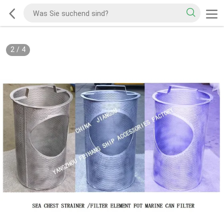
2
/
4