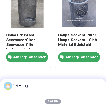
Fabrik Tour
Qualitätskontrolle
China Edelstahl
Haupt-Seeventilfilter
Seewasserfilter
Haupt-Seeventil-Sieb
Kontakt
Seewasserfilter
Material Edelstahl
Lieferant Feihang
Marine
Anfrage absenden
Anfrage absenden
Referenzen
Marine-Entlüftungskopf
Fei Hang
Marine-Wasserfilter
5:08 PM
Marine Sea Water Strainer