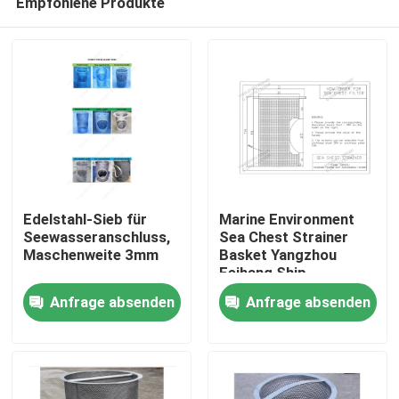
Empfohlene Produkte
Edelstahl-Sieb für
Marine Environment
Seewasseranschluss,
Sea Chest Strainer
Maschenweite 3mm
Basket Yangzhou
Feihang Ship
Startseite
Accessories Factory
Anfrage absenden
Anfrage absenden
Produkte
Über uns