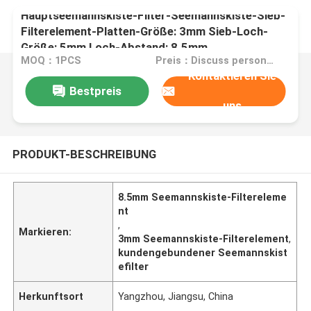
Hauptseemannskiste-Filter-Seemannskiste-Sieb-
Filterelement-Platten-Größe: 3mm Sieb-Loch-
Größe: 5mm Loch-Abstand: 8.5mm
MOQ：1PCS
Preis：Discuss personally
Kontaktieren Sie
Bestpreis
uns
PRODUKT-BESCHREIBUNG
8.5mm Seemannskiste-Filtereleme
nt
,
Markieren:
3mm Seemannskiste-Filterelement
,
kundengebundener Seemannskist
efilter
Herkunftsort
Yangzhou, Jiangsu, China