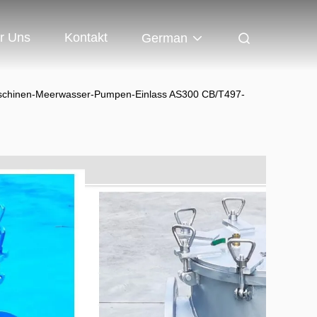
r Uns
Kontakt
German
n Maschinen-Meerwasser-Pumpen-Einlass AS300 CB/T497-