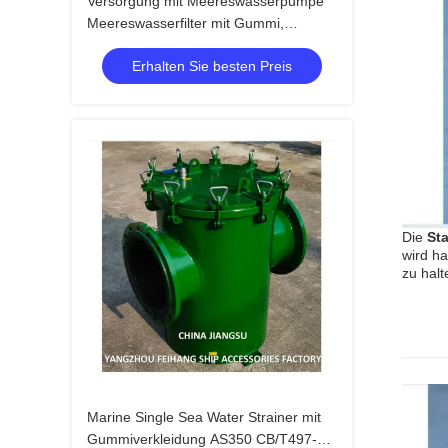
Versorgung mit Meereswasserpumpe
Meereswasserfilter mit Gummi,
Inhalationsfilter AS350 CB/T 497-94 -
Erhalten Sie besten Preis
Feihang Marine
Die
St
wird ha
zu hal
Marine Single Sea Water Strainer mit
Gummiverkleidung AS350 CB/T497-94