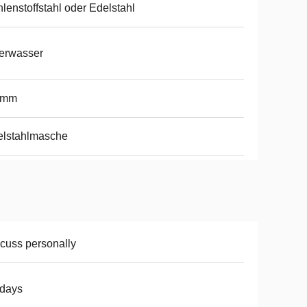
lenstoffstahl oder Edelstahl
erwasser
8mm
elstahlmasche
cuss personally
5days