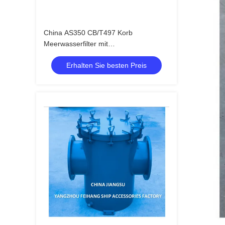
China AS350 CB/T497 Korb
Meerwasserfilter mit
Gummiverkleidung Lieferant - Feihang
Erhalten Sie besten Preis
Marine