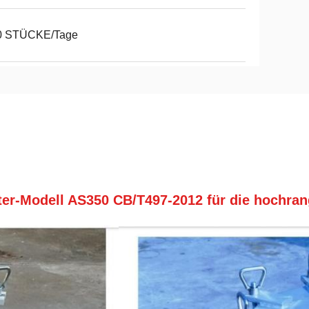
0 STÜCKE/Tage
lter-Modell AS350 CB/T497-2012 für die hochra