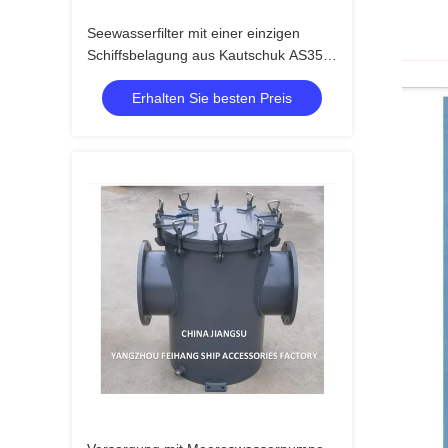
Seewasserfilter mit einer einzigen
Schiffsbelagung aus Kautschuk AS350
CB/T497-2012 Seewasserfilter mit
Erhalten Sie besten Preis
einer einzigen Schiffsbelagung aus
Kautschuk