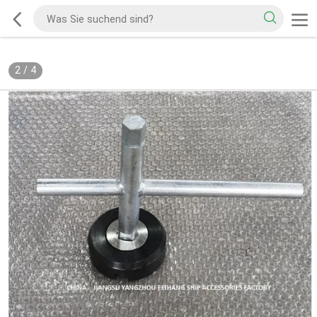
2
/
4