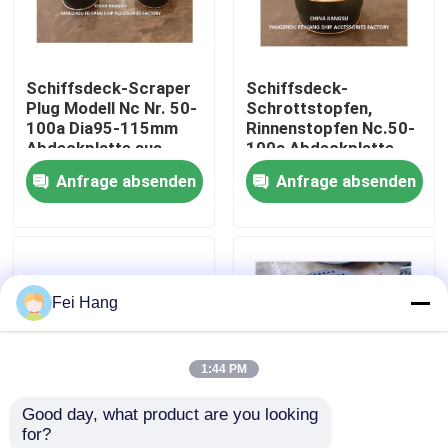
Fabrik Tour
Schiffsdeck-Scraper
Schiffsdeck-
Plug Modell Nc Nr. 50-
Schrottstopfen,
Qualitätskontrolle
100a Dia95-115mm
Rinnenstopfen Nc.50-
Abdeckplatte aus
100a Abdeckplatte
Kupfer, Karosserie-
aus Kupfer,
Anfrage absenden
Anfrage absenden
Kontakt
Kautschuk
Karosserie-Kautschuk
Referenzen
Fei Hang
Marine-Entlüftungskopf
1:44 PM
Marine-Wasserfilter
Good day, what product are you looking 
for?
Marine Sea Water Strainer
Was ist ein Deck-
MARINE BALLAST