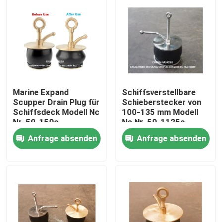
Marine Expand
Schiffsverstellbare
Scupper Drain Plug für
Schieberstecker von
Schiffsdeck Modell Nc
100-135 mm Modell
Nr. 50-150a
Nc Nr. 50-1125a
Abdeckplatte aus
Anfrage absenden
Anfrage absenden
Kupfer, Karosserie-
Kautschuk
Startseite
Produkte
Über uns