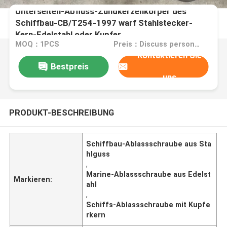
Unterseiten-Abfluss-Zündkerzenkörper des
Schiffbau-CB/T254-1997 warf Stahlstecker-
Kern-Edelstahl oder Kupfer
MOQ：1PCS
Preis：Discuss personally
Kontaktieren Sie
Bestpreis
uns
PRODUKT-BESCHREIBUNG
Schiffbau-Ablassschraube aus Sta
hlguss
,
Marine-Ablassschraube aus Edelst
Markieren:
ahl
,
Schiffs-Ablassschraube mit Kupfe
rkern