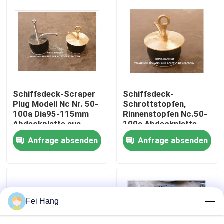
Fabrik Tour
Qualitätskontrolle
Kontakt
Schiffsdeck-Scraper
Schiffsdeck-
Plug Modell Nc Nr. 50-
Schrottstopfen,
100a Dia95-115mm
Rinnenstopfen Nc.50-
Referenzen
Abdeckplatte aus
100a Abdeckplatte
Kupfer, Karosserie-
aus Kupfer,
Anfrage absenden
Anfrage absenden
Kautschuk
Karosserie-Kautschuk
Marine-Entlüftungskopf
Marine-Wasserfilter
Fei Hang
Marine Sea Water Strainer