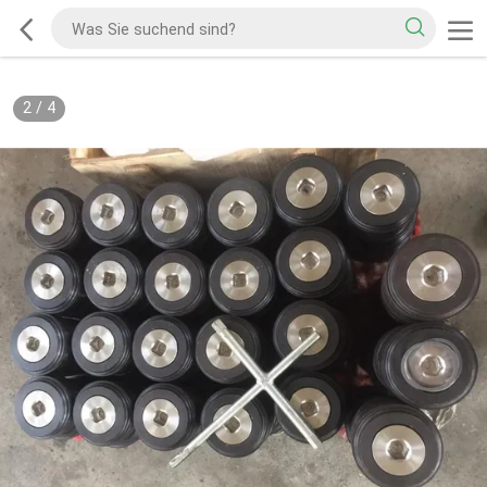
2
/
4