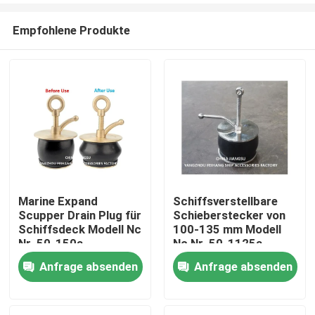
Empfohlene Produkte
Marine Expand
Schiffsverstellbare
Scupper Drain Plug für
Schieberstecker von
Startseite
Schiffsdeck Modell Nc
100-135 mm Modell
Nr. 50-150a
Nc Nr. 50-1125a
Abdeckplatte aus
Anfrage absenden
Anfrage absenden
Produkte
Kupfer, Karosserie-
Kautschuk
Über uns