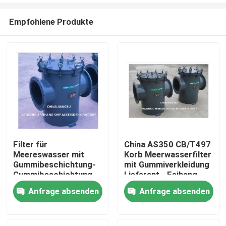
Empfohlene Produkte
Filter für
China AS350 CB/T497
Meereswasser mit
Korb Meerwasserfilter
Startseite
Gummibeschichtung-
mit Gummiverkleidung
Gummibeschichtung
Lieferant - Feihang
Grobwasserfilter für
Marine
Anfrage absenden
Anfrage absenden
Produkte
Kühlsystem für
Meereswasser AS350
CB/T497-1994
Über uns