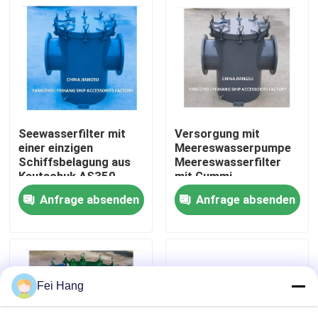
Fabrik Tour
Qualitätskontrolle
Kontakt
Seewasserfilter mit
Versorgung mit
einer einzigen
Meereswasserpumpe
Schiffsbelagung aus
Meereswasserfilter
Referenzen
Kautschuk AS350
mit Gummi,
CB/T497-2012
Inhalationsfilter
Anfrage absenden
Anfrage absenden
Seewasserfilter mit
AS350 CB/T 497-94 -
einer einzigen
Feihang Marine
Marine-Entlüftungskopf
Schiffsbelagung aus
Kautschuk
Marine-Wasserfilter
Fei Hang
Marine Sea Water Strainer