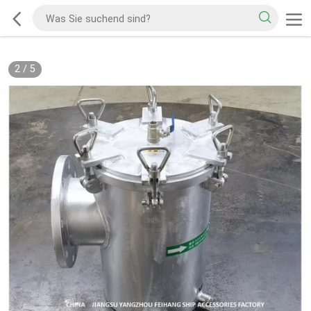
2
/
5