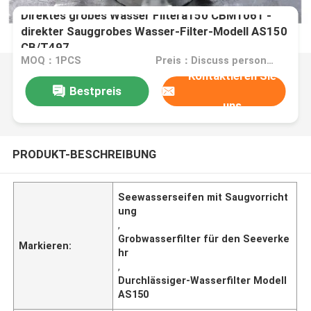
Direktes grobes Wasser Filtera150 CBM1061 -
direkter Sauggrobes Wasser-Filter-Modell AS150
CB/T497
MOQ：1PCS
Preis：Discuss personally
Kontaktieren Sie
Bestpreis
uns
PRODUKT-BESCHREIBUNG
Seewasserseifen mit Saugvorricht
ung
,
Grobwasserfilter für den Seeverke
Markieren:
hr
,
Durchlässiger-Wasserfilter Modell
AS150