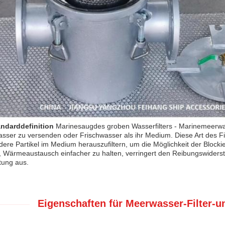
andarddefinition
Marinesaugdes groben Wasserfilters - Marinemeerwass
sser zu versenden oder Frischwasser als ihr Medium. Diese Art des Fil
ere Partikel im Medium herauszufiltern, um die Möglichkeit der Blocki
ie, Wärmeaustausch einfacher zu halten, verringert den Reibungswider
tung aus.
Eigenschaften für Meerwasser-Filter-