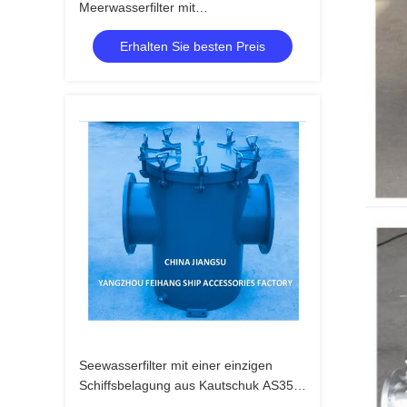
Meerwasserfilter mit
Gummiverkleidung Lieferant - Feihang
Erhalten Sie besten Preis
Marine
Seewasserfilter mit einer einzigen
Schiffsbelagung aus Kautschuk AS350
CB/T497-2012 Seewasserfilter mit