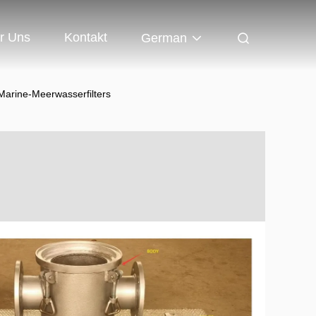
r Uns
Kontakt
German
arine-Meerwasserfilters