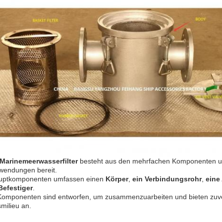
Marinemeerwasserfilter
besteht aus den mehrfachen Komponenten und st
wendungen bereit.
uptkomponenten umfassen einen
Körper
,
ein Verbindungsrohr
,
eine
Befestiger
.
Komponenten sind entworfen, um zusammenzuarbeiten und bieten zuverlä
milieu an.