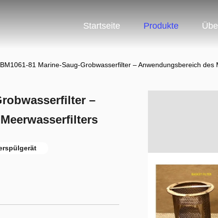
Startseite
Produkte
Übe
BM1061-81 Marine-Saug-Grobwasserfilter – Anwendungsbereich des M
obwasserfilter –
Meerwasserfilters
rspülgerät