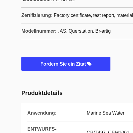
Zertifizierung:
Factory certificate, test report, materia
Modellnummer:
, AS, Querstation, Br-artig
Fordern Sie ein Zitat
Produktdetails
Anwendung:
Marine Sea Water
ENTWURFS-
CB/T497, CBM1061