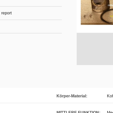
l report
Körper-Material:
Koh
MITTLERE FUNKTION:
Me