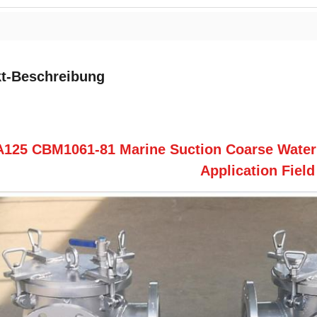
t-Beschreibung
A125 CBM1061-81 Marine Suction Coarse Water F
Application Field