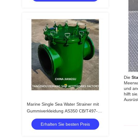
Die
St
Meerwa
und and
hilft s
Ausrüs
Marine Single Sea Water Strainer mit
Gummiverkleidung AS350 CB/T497-94
-FEIHANG MARINE
Erhalten Sie besten Preis