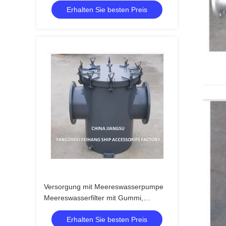
Erhalten Sie besten Preis
einer einzigen Schiffsbelagung aus
Kautschuk
Versorgung mit Meereswasserpumpe
Meereswasserfilter mit Gummi,
Inhalationsfilter AS350 CB/T 497-94 -
Erhalten Sie besten Preis
Feihang Marine