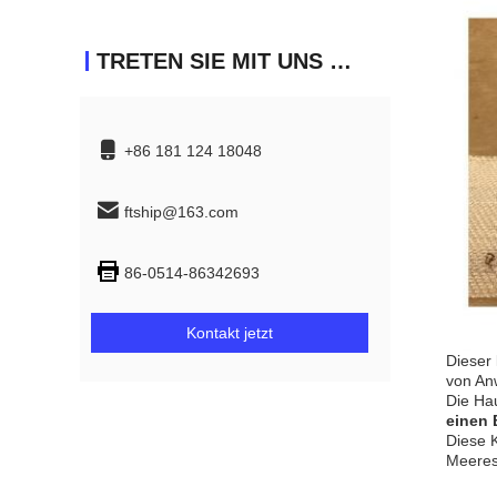
TRETEN SIE MIT UNS IN VERBINDUNG
+86 181 124 18048
ftship@163.com
86-0514-86342693
Kontakt jetzt
Dieser
von An
Die Ha
einen 
Diese 
Meeres