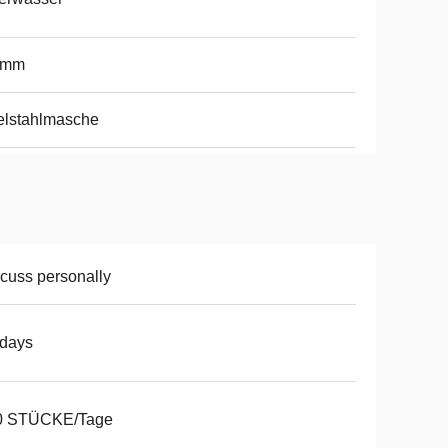
8mm
elstahlmasche
cuss personally
5days
0 STÜCKE/Tage