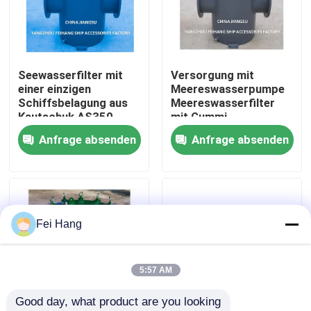
Fabrik Tour
Seewasserfilter mit
Versorgung mit
Qualitätskontrolle
einer einzigen
Meereswasserpumpe
Schiffsbelagung aus
Meereswasserfilter
Kautschuk AS350
mit Gummi,
Kontakt
CB/T497-2012
Inhalationsfilter
Anfrage absenden
Anfrage absenden
Seewasserfilter mit
AS350 CB/T 497-94 -
einer einzigen
Feihang Marine
Referenzen
Schiffsbelagung aus
Kautschuk
Marine-Entlüftungskopf
Fei Hang
Marine-Wasserfilter
5:57 AM
Good day, what product are you looking 
Marine Sea Water Strainer