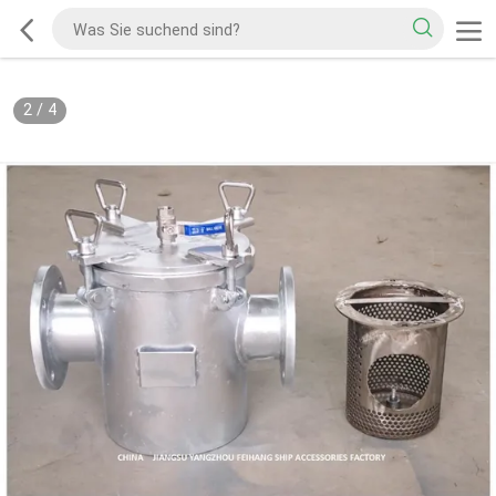
2
/
4