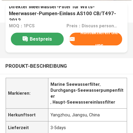
Direkter Meerwasser-Filter für Wirts-
Meerwasser-Pumpen-Einlass AS100 CB/T497-
2012
MOQ：1PCS
Preis：Discuss personally
Kontaktieren Sie
Bestpreis
uns
PRODUKT-BESCHREIBUNG
Marine Seewasserfilter
,
Durchgangs-Seewasserpumpenfilt
Markieren:
er
,
Haupt-Seewassereinlassfilter
Herkunftsort
Yangzhou, Jiangsu, China
Lieferzeit
3-5days