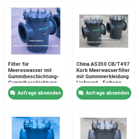
Filter für
China AS350 CB/T497
Meereswasser mit
Korb Meerwasserfilter
Gummibeschichtung-
mit Gummiverkleidung
Gummibeschichtung
Lieferant - Feihang
Grobwasserfilter für
Marine
Anfrage absenden
Anfrage absenden
Kühlsystem für
Startseite
Meereswasser AS350
CB/T497-1994
Produkte
Über uns