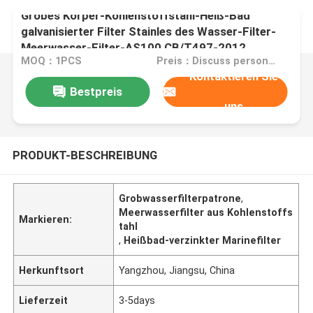
Grobes Körper-Kohlenstoffstahl-Heiß-Bad
galvanisierter Filter Stainles des Wasser-Filter-
Meerwasser-Filter-AS100 CB/T497-2012
MOQ：1PCS
Preis：Discuss personally
Kontaktieren Sie
Bestpreis
uns
PRODUKT-BESCHREIBUNG
Grobwasserfilterpatrone
,
Meerwasserfilter aus Kohlenstoffs
Markieren:
tahl
,
Heißbad-verzinkter Marinefilter
Herkunftsort
Yangzhou, Jiangsu, China
Lieferzeit
3-5days