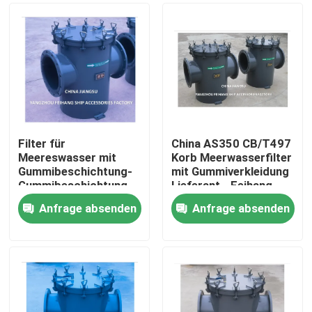
Filter für
China AS350 CB/T497
Meereswasser mit
Korb Meerwasserfilter
Gummibeschichtung-
mit Gummiverkleidung
Gummibeschichtung
Lieferant - Feihang
Grobwasserfilter für
Marine
Anfrage absenden
Anfrage absenden
Kühlsystem für
Startseite
Meereswasser AS350
CB/T497-1994
Produkte
Über uns