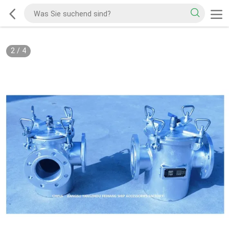
2
/
4