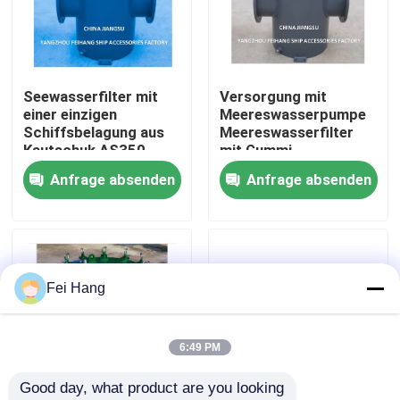
Fabrik Tour
Seewasserfilter mit
Versorgung mit
Qualitätskontrolle
einer einzigen
Meereswasserpumpe
Schiffsbelagung aus
Meereswasserfilter
Kautschuk AS350
mit Gummi,
Kontakt
CB/T497-2012
Inhalationsfilter
Anfrage absenden
Anfrage absenden
Seewasserfilter mit
AS350 CB/T 497-94 -
einer einzigen
Feihang Marine
Referenzen
Schiffsbelagung aus
Kautschuk
Marine-Entlüftungskopf
Fei Hang
Marine-Wasserfilter
6:49 PM
Good day, what product are you looking 
Marine Sea Water Strainer