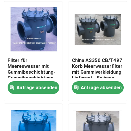
Filter für
China AS350 CB/T497
Meereswasser mit
Korb Meerwasserfilter
Gummibeschichtung-
mit Gummiverkleidung
Gummibeschichtung
Lieferant - Feihang
Grobwasserfilter für
Marine
Anfrage absenden
Anfrage absenden
Kühlsystem für
Startseite
Meereswasser AS350
CB/T497-1994
Produkte
Über uns