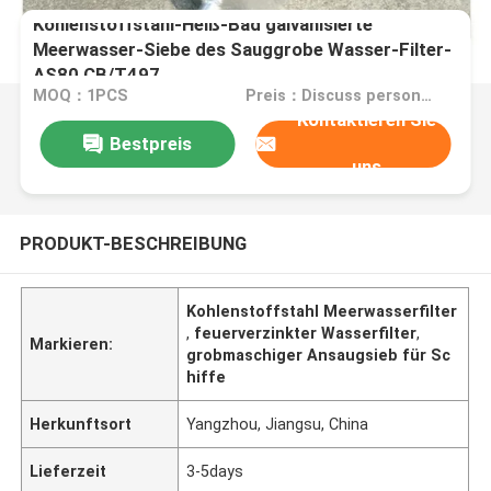
Kohlenstoffstahl-Heiß-Bad galvanisierte
Meerwasser-Siebe des Sauggrobe Wasser-Filter-
AS80 CB/T497
MOQ：1PCS
Preis：Discuss personally
Kontaktieren Sie
Bestpreis
uns
PRODUKT-BESCHREIBUNG
Kohlenstoffstahl Meerwasserfilter
,
feuerverzinkter Wasserfilter
,
Markieren:
grobmaschiger Ansaugsieb für Sc
hiffe
Herkunftsort
Yangzhou, Jiangsu, China
Lieferzeit
3-5days