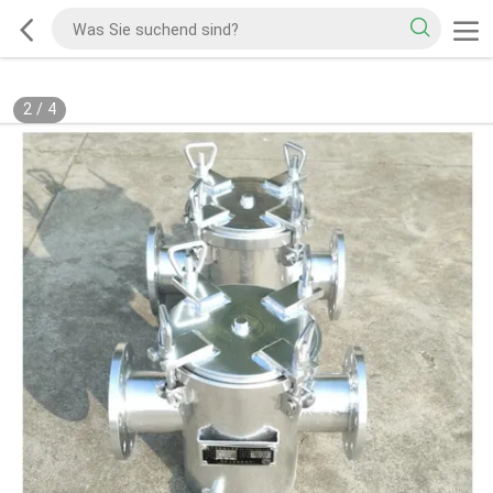
2
/
4