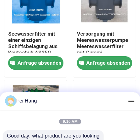
Fabrik Tour
Seewasserfilter mit
Versorgung mit
Qualitätskontrolle
einer einzigen
Meereswasserpumpe
Schiffsbelagung aus
Meereswasserfilter
Kautschuk AS350
mit Gummi,
Kontakt
CB/T497-2012
Inhalationsfilter
Anfrage absenden
Anfrage absenden
Seewasserfilter mit
AS350 CB/T 497-94 -
einer einzigen
Feihang Marine
Referenzen
Schiffsbelagung aus
Kautschuk
Marine-Entlüftungskopf
Fei Hang
Marine-Wasserfilter
9:10 AM
Good day, what product are you looking 
Marine Sea Water Strainer