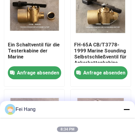
Fabrik Tour
Qualitätskontrolle
Ein Schaltventil für die
FH-65A CB/T3778-
Testerkabine der
1999 Marine Sounding
Kontakt
Marine
Selbstschließventil für
Ankerkettenkabine
Anfrage absenden
Anfrage absenden
Referenzen
Marine-Entlüftungskopf
Fei Hang
Marine-Wasserfilter
8:34 PM
Marine Sea Water Strainer