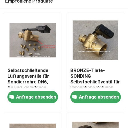
Empfohlene Produkte
Selbstschließende
BRONZE-Tiefe-
Lüftungsventile für
SONDING
Sondierrohre DN6,
Selbstschließventil für
Spring-geladenes
versunkene Kabinen
Startseite
Selbstschließungsventil
DN65 CB/T3778-99
Anfrage absenden
Anfrage absenden
Produkte
Über uns