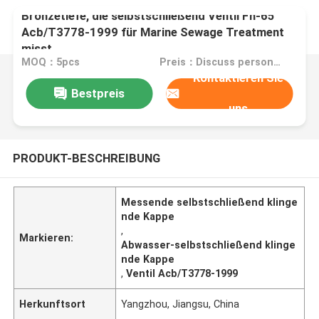
Bronzetiefe, die selbstschließend Ventil Fh-65
Acb/T3778-1999 für Marine Sewage Treatment
misst
MOQ：5pcs
Preis：Discuss personally
Kontaktieren Sie
Bestpreis
uns
PRODUKT-BESCHREIBUNG
Messende selbstschließend klinge
nde Kappe
,
Markieren:
Abwasser-selbstschließend klinge
nde Kappe
,
Ventil Acb/T3778-1999
Herkunftsort
Yangzhou, Jiangsu, China