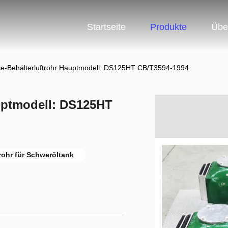
Startseite
Produkte
Übe
ice-Behälterluftrohr Hauptmodell: DS125HT CB/T3594-1994
auptmodell: DS125HT
rohr für Schweröltank