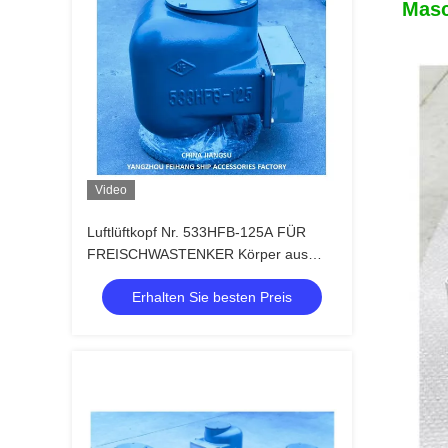
Masc
Video
Luftlüftkopf Nr. 533HFB-125A FÜR
FREISCHWASTENKER Körper aus
Gusseisen mit Edelstahlfloater
Erhalten Sie besten Preis