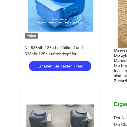
Video
Nr. 533hfb-125a Luftlüftkopf und
Meeresl
533hfb-125a Luftrohrkopf für
Die zyl
Ballastbehälter
Marinew
Die Boj
Erhalten Sie besten Preis
Insekt
sind m
Zusätzl
Eige
Der Nu
Die CB/