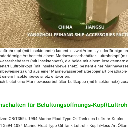
uftrohrkopf (mit Insektennetz) kommt in zwei Arten: zylinderförmige un
inderförmige Art besteht einem Marinewasserbehälter-Luftrohrkopf (mi
asserbehälters (mit Insektennetz), die beide mit einem Insektennetz e
enart Luftrohrkopf (mit Insektenbeweisnetz) besteht einer Marinewasse
enbeweisnetz) und aus einer Marinewasserbehälterbojenart breathable K
it einem Insektenbeweisnetz entworfen.
ich bietet eine Marinewasserbehälter-Luftkappe (mit Insektennetz) zusä
nschaften für Belüftungsöffnungs-Kopf/Luftroh
tzen CB/T3594-1994 Marine Float Type Oil Tank des Luftrohr-Kopfes
T3594-1994 Marine Float Type Oil Tank Luftrohr-Kopf-/Floss-Art Öltank-B