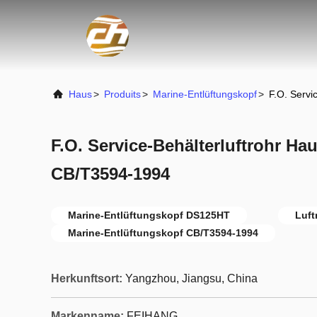
Haus
>
Produits
>
Marine-Entlüftungskopf
>
F.O. Serv
F.O. Service-Behälterluftrohr H
CB/T3594-1994
Marine-Entlüftungskopf DS125HT
Luft
Marine-Entlüftungskopf CB/T3594-1994
Herkunftsort:
Yangzhou, Jiangsu, China
Markenname:
FEIHANG