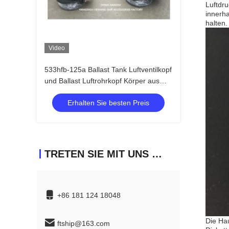
Luftdr
innerha
halten
Video
533hfb-125a Ballast Tank Luftventilkopf
und Ballast Luftrohrkopf Körper aus
Gusseisen mit Edelstahlschwimmer
Erhalten Sie besten Preis
TRETEN SIE MIT UNS IN VERBINDUNG
+86 181 124 18048
Die Ha
ftship@163.com