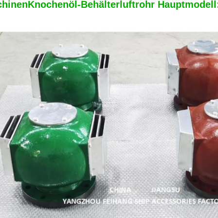
hinenKnochenöl-Behälterluftrohr Hauptmodel