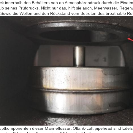
uck innerhalb des Behälters nah an Atmosphärendruck durch die Einat
lb seines Prüfdrucks. Nicht nur das, hilft sie auch, Meerwasser, Reg
. Sowie die Wellen und den Rückstand vom Betreten des breathable Roh
uptkomponenten dieser Marineflossart Öltank-Luft pipehead sind Edels