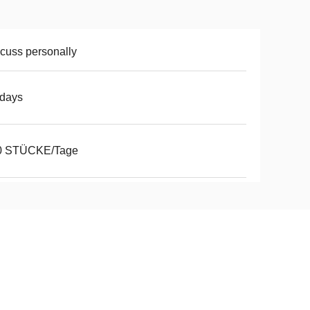
cuss personally
2days
0 STÜCKE/Tage