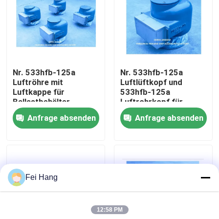
Fabrik Tour
Qualitätskontrolle
Nr. 533hfb-125a
Nr. 533hfb-125a
Luftröhre mit
Luftlüftkopf und
Kontakt
Luftkappe für
533hfb-125a
Ballastbehälter
Luftrohrkopf für
Ballastbehälter
Anfrage absenden
Anfrage absenden
Referenzen
Marine-Entlüftungskopf
Fei Hang
Marine-Wasserfilter
12:58 PM
Marine Sea Water Strainer