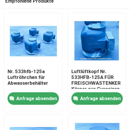
Empfohlene Produkte
Nr. 533hfb-125a
Luftlüftkopf Nr.
Luftröhrchen für
533HFB-125A FÜR
Abwasserbehälter
FREISCHWASTENKER
Körper aus Gusseisen
Startseite
mit Edelstahlfloater
Anfrage absenden
Anfrage absenden
Produkte
Über uns