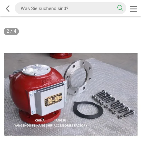
2
/
4