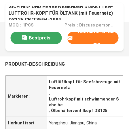
SICH HIN- UND HERBEWEGENDER DISKETTEN-
LUFTROHR-KOPF FÜR ÖLTANK (mit Feuernetz)
DS125 CB/T3594-1994
MOQ：1PCS
Preis：Discuss personally
Kontaktieren Sie
Bestpreis
uns
PRODUKT-BESCHREIBUNG
Luftlüftkopf für Seefahrzeuge mit
Feuernetz
,
Markieren:
Luftrohrkopf mit schwimmender S
cheibe
,
Ölbehälterventilkopf DS125
Herkunftsort
Yangzhou, Jiangsu, China