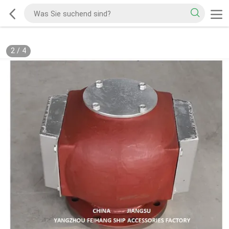
2
/
4