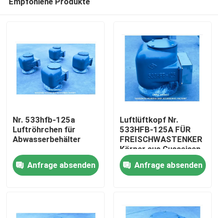
Empfohlene Produkte
Nr. 533hfb-125a
Luftlüftkopf Nr.
Luftröhrchen für
533HFB-125A FÜR
Abwasserbehälter
FREISCHWASTENKER
Körper aus Gusseisen
Startseite
mit Edelstahlfloater
Anfrage absenden
Anfrage absenden
Produkte
Über uns