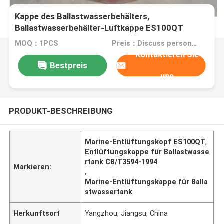
Ballastwasserbehälter-Luftrohrkopf, breathable
Kappe des Ballastwasserbehälters,
Ballastwasserbehälter-Luftkappe ES100QT
CB/T3594-1994
MOQ：1PCS
Preis：Discuss personally
Kontaktieren Sie
Bestpreis
uns
PRODUKT-BESCHREIBUNG
Marine-Entlüftungskopf ES100QT
,
Entlüftungskappe für Ballastwasse
rtank CB/T3594-1994
Markieren:
,
Marine-Entlüftungskappe für Balla
stwassertank
Herkunftsort
Yangzhou, Jiangsu, China