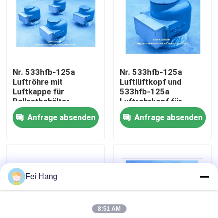
Fabrik Tour
Qualitätskontrolle
Nr. 533hfb-125a
Nr. 533hfb-125a
Luftröhre mit
Luftlüftkopf und
Kontakt
Luftkappe für
533hfb-125a
Ballastbehälter
Luftrohrkopf für
Ballastbehälter
Anfrage absenden
Anfrage absenden
Referenzen
Marine-Entlüftungskopf
Fei Hang
Marine-Wasserfilter
8:51 AM
Marine Sea Water Strainer