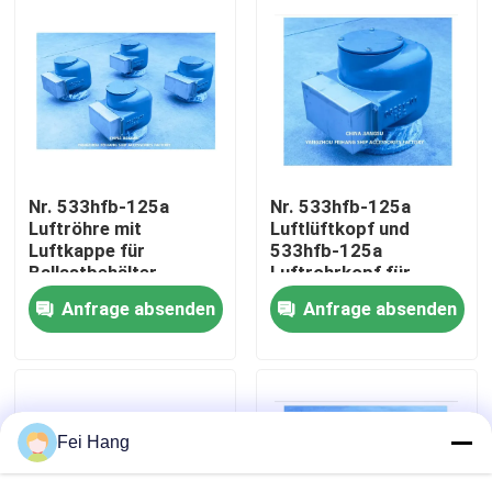
Fabrik Tour
Qualitätskontrolle
Kontakt
Nr. 533hfb-125a
Nr. 533hfb-125a
Luftröhre mit
Luftlüftkopf und
Luftkappe für
533hfb-125a
Referenzen
Ballastbehälter
Luftrohrkopf für
Ballastbehälter
Anfrage absenden
Anfrage absenden
Marine-Entlüftungskopf
Marine-Wasserfilter
Fei Hang
Marine Sea Water Strainer