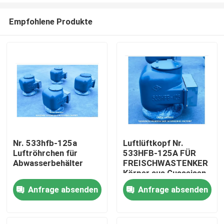
Empfohlene Produkte
Nr. 533hfb-125a
Luftlüftkopf Nr.
Luftröhrchen für
533HFB-125A FÜR
Startseite
Abwasserbehälter
FREISCHWASTENKER
Körper aus Gusseisen
mit Edelstahlfloater
Anfrage absenden
Anfrage absenden
Produkte
Über uns