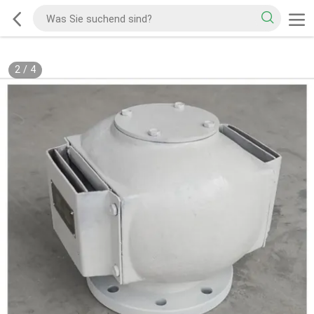
2
/
4