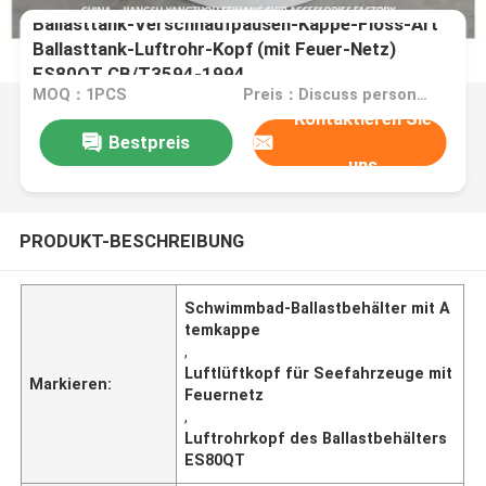
Ballasttank-Verschnaufpausen-Kappe-Floss-Art
Ballasttank-Luftrohr-Kopf (mit Feuer-Netz)
ES80QT CB/T3594-1994
MOQ：1PCS
Preis：Discuss personally
Kontaktieren Sie
Bestpreis
uns
PRODUKT-BESCHREIBUNG
Schwimmbad-Ballastbehälter mit A
temkappe
,
Luftlüftkopf für Seefahrzeuge mit
Markieren:
Feuernetz
,
Luftrohrkopf des Ballastbehälters
ES80QT