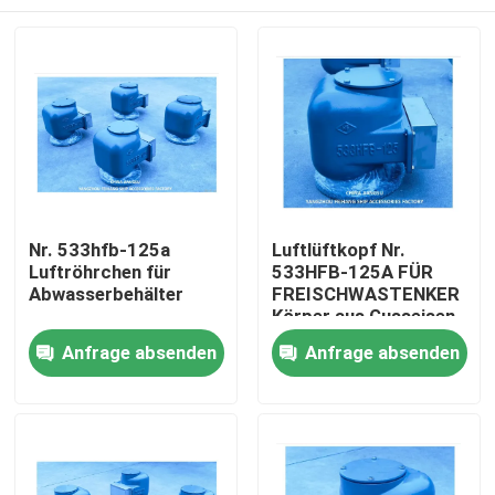
Nr. 533hfb-125a
Luftlüftkopf Nr.
Luftröhrchen für
533HFB-125A FÜR
Abwasserbehälter
FREISCHWASTENKER
Körper aus Gusseisen
mit Edelstahlfloater
Startseite
Anfrage absenden
Anfrage absenden
Produkte
Über uns