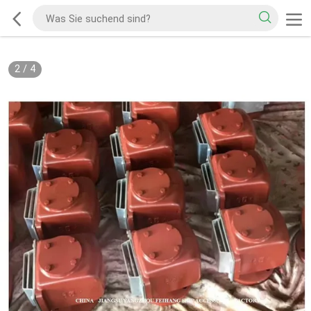
2
/
4