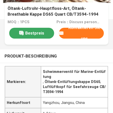
Öltank-Luftrohr-Hauptfloss-Art, Öltank-
Breathable Kappe DS65 Quart CB/T3594-1994
MOQ：1PCS
Preis：Discuss personally
Kontaktieren Sie
Bestpreis
uns
PRODUKT-BESCHREIBUNG
Schwimmerventil für Marine-Entlüf
tung
Markieren:
,
Öltank-Entlüftungskappe DS65
,
Luftlüftkopf für Seefahrzeuge CB/
T3594-1994
Herkunftsort
Yangzhou, Jiangsu, China