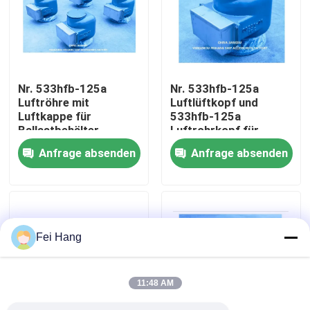
Fabrik Tour
Qualitätskontrolle
Nr. 533hfb-125a
Nr. 533hfb-125a
Luftröhre mit
Luftlüftkopf und
Luftkappe für
533hfb-125a
Kontakt
Ballastbehälter
Luftrohrkopf für
Ballastbehälter
Anfrage absenden
Anfrage absenden
Referenzen
Marine-Entlüftungskopf
Fei Hang
Marine-Wasserfilter
11:48 AM
Marine Sea Water Strainer