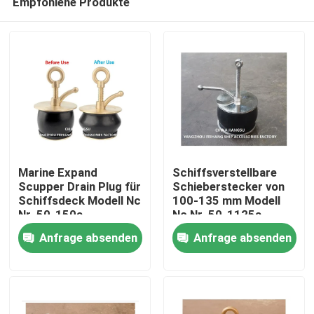
Empfohlene Produkte
Marine Expand
Schiffsverstellbare
Scupper Drain Plug für
Schieberstecker von
Schiffsdeck Modell Nc
100-135 mm Modell
Nr. 50-150a
Nc Nr. 50-1125a
Startseite
Abdeckplatte aus
Anfrage absenden
Anfrage absenden
Kupfer, Karosserie-
Kautschuk
Produkte
Über uns