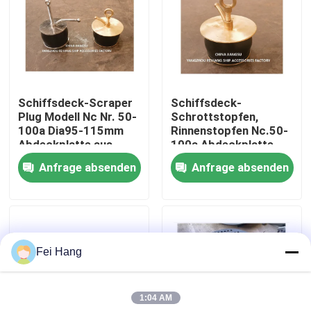
Fabrik Tour
Qualitätskontrolle
Schiffsdeck-Scraper
Schiffsdeck-
Plug Modell Nc Nr. 50-
Schrottstopfen,
Kontakt
100a Dia95-115mm
Rinnenstopfen Nc.50-
Abdeckplatte aus
100a Abdeckplatte
Kupfer, Karosserie-
aus Kupfer,
Anfrage absenden
Anfrage absenden
Referenzen
Kautschuk
Karosserie-Kautschuk
Marine-Entlüftungskopf
Fei Hang
Marine-Wasserfilter
1:04 AM
Marine Sea Water Strainer