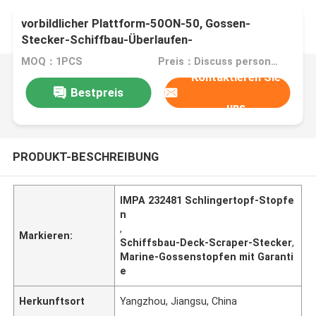
Überlaufen-Sammelschalestecker IMPA 232481
vorbildlicher Plattform-50ON-50, Gossen-
Stecker-Schiffbau-Überlaufen-
Sammelschalestecker
MOQ：1PCS
Preis：Discuss personally
Kontaktieren Sie
Bestpreis
uns
PRODUKT-BESCHREIBUNG
IMPA 232481 Schlingertopf-Stopfe
n
,
Markieren:
Schiffsbau-Deck-Scraper-Stecker
,
Marine-Gossenstopfen mit Garanti
e
Herkunftsort
Yangzhou, Jiangsu, China