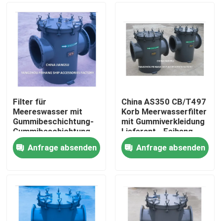
Filter für
China AS350 CB/T497
Meereswasser mit
Korb Meerwasserfilter
Gummibeschichtung-
mit Gummiverkleidung
Gummibeschichtung
Lieferant - Feihang
Grobwasserfilter für
Marine
Anfrage absenden
Anfrage absenden
Kühlsystem für
Startseite
Meereswasser AS350
CB/T497-1994
Produkte
Über uns