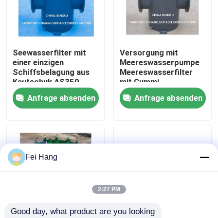
Fabrik Tour
Seewasserfilter mit
Versorgung mit
Qualitätskontrolle
einer einzigen
Meereswasserpumpe
Schiffsbelagung aus
Meereswasserfilter
Kautschuk AS350
mit Gummi,
Kontakt
CB/T497-2012
Inhalationsfilter
Anfrage absenden
Anfrage absenden
Seewasserfilter mit
AS350 CB/T 497-94 -
einer einzigen
Feihang Marine
Referenzen
Schiffsbelagung aus
Kautschuk
Marine-Entlüftungskopf
Fei Hang
Marine-Wasserfilter
2:27 PM
Good day, what product are you looking 
Marine Sea Water Strainer