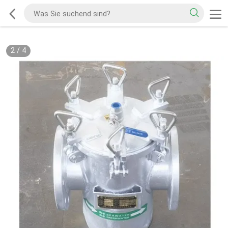
2
/
4