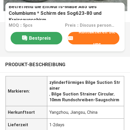
Betreffend die Entwurfs-Maße A65 des
Columbiums * Schirm des Sog623-80 und
Kreissaugschirm
MOQ：5pcs
Preis：Discuss personally
Kontaktieren Sie
Bestpreis
uns
PRODUKT-BESCHREIBUNG
zylinderförmiges Bilge Suction Str
ainer
Markieren:
,
Bilge Suction Strainer Circular
,
10mm Rundschreiben-Saugschirm
Herkunftsort
Yangzhou, Jiangsu, China
Lieferzeit
1-2days