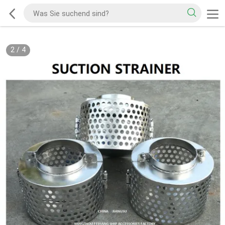
2
/
4