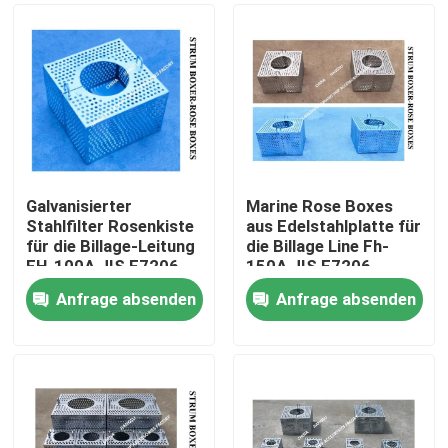
Galvanisierter
Marine Rose Boxes
Stahlfilter Rosenkiste
aus Edelstahlplatte für
für die Billage-Leitung
die Billage Line Fh-
FH-100A JIS F7206
150A JIS F7206
Mesh-10mm
Mesh-10mm
Anfrage absenden
Anfrage absenden
Startseite
Produkte
Über uns