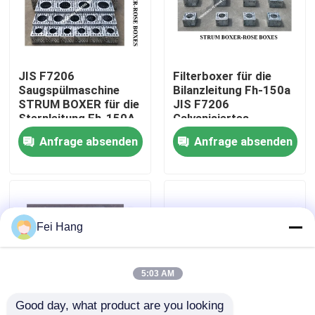
Fabrik Tour
JIS F7206
Filterboxer für die
Qualitätskontrolle
Saugspülmaschine
Bilanzleitung Fh-150a
STRUM BOXER für die
JIS F7206
Sternleitung Fh-150A
Galvanisiertes
Kontakt
Mesh 10 mm
Stahlnetz-10 mm
Anfrage absenden
Anfrage absenden
Referenzen
Marine-Entlüftungskopf
Fei Hang
Marine-Wasserfilter
5:03 AM
Good day, what product are you looking 
Marine Sea Water Strainer