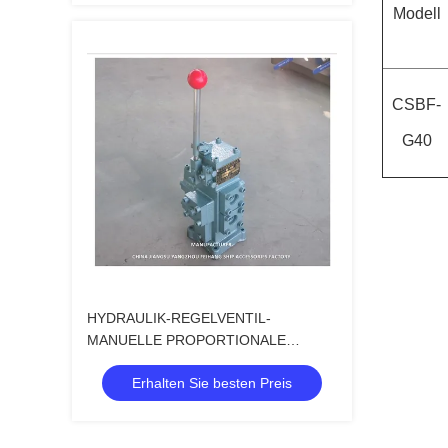
Modell
CSBF-
G40
HYDRAULIK-REGELVENTIL-
MANUELLE PROPORTIONALE
FLUSS-REGELVENTILE FÜR
Erhalten Sie besten Preis
SCHIFFE CSBF-G20