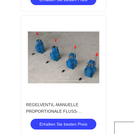
BLOCK DER SCHIFFS-CSBF-H-G20
REGELVENTIL-MANUELLE
PROPORTIONALE FLUSS-
REGELVENTILE DER HYDRAULIK-
Erhalten Sie besten Preis
CSBF-H-G20 FÜR SCHIFFE