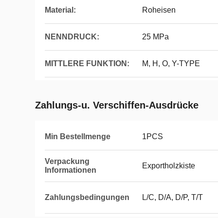
Material:
Roheisen
NENNDRUCK:
25 MPa
MITTLERE FUNKTION:
M, H, O, Y-TYPE
Zahlungs-u. Verschiffen-Ausdrücke
Min Bestellmenge
1PCS
Verpackung
Exportholzkiste
Informationen
Zahlungsbedingungen
L/C, D/A, D/P, T/T