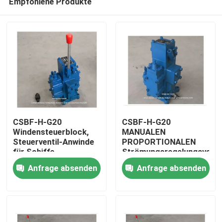
Empfohlene Produkte
CSBF-H-G20
CSBF-H-G20
Windensteuerblock,
MANUALEN
Steuerventil-Anwinde
PROPORTIONALEN
für Schiffe,
Strömungsregelungsventi
Startseite
hydraulischer
für Schiffe
Anfrage absenden
Anfrage absenden
Steuerventilblock
Produkte
Über uns