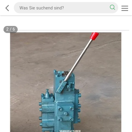
2
/
6