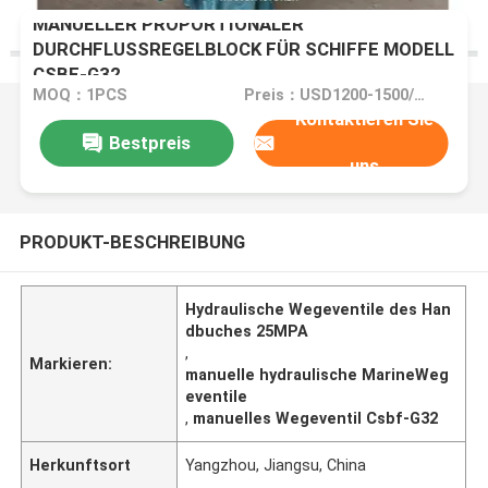
MANUELLER PROPORTIONALER
DURCHFLUSSREGELBLOCK FÜR SCHIFFE MODELL
CSBF-G32
MOQ：1PCS
Preis：USD1200-1500/PCS
Kontaktieren Sie
Bestpreis
uns
PRODUKT-BESCHREIBUNG
Hydraulische Wegeventile des Han
dbuches 25MPA
,
Markieren:
manuelle hydraulische MarineWeg
eventile
,
manuelles Wegeventil Csbf-G32
Herkunftsort
Yangzhou, Jiangsu, China